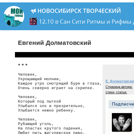
Евгений Долматовский
* * *
Человек,

Укрощающий молнии,

Е. Долматовски
Каждое утро смотрящий буре в глаза,

Страница автора:
Очень скверно играет на скрипке.

стихи, статьи.
Человек,

Который под пыткой

Улыбался зло и презрительно,

Улыбается нежно ребенку.

Человек,

Рубающий уголь,

На пластах крутого падения,

Любит пить жигулевское пиво.
