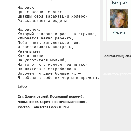
Человек,

Для спасения многих

Дважды себя заражавший холерой,

Рассказывает анекдоты.

Человечек,

Который скверно играет на скрипке,

Улыбается нежно ребенку,

Любит пить жигулевское пиво

И рассказывать анекдоты,

Размышляет:

Как я похож

-dolmatovskij-che
На укротителя молний,

На того, кто молчал под пыткой,

На шахтера и микробиолога.

Впрочем, я даже больше их —

dolmatovskij/chelo
Я собрал в себе их черты и приметы.
1966
Евг. Долматовский. Последний поцелуй.
Новые стихи. Серия "Поэтическая Россия".
Москва: Советская Россия, 1967.