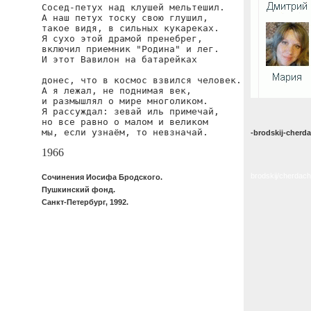
Сосед-петух над клушей мельтешил.

А наш петух тоску свою глушил,

такое видя, в сильных кукареках.

Я сухо этой драмой пренебрег,

включил приемник "Родина" и лег.

И этот Вавилон на батарейках

донес, что в космос взвился человек.

А я лежал, не поднимая век,

и размышлял о мире многоликом.

Я рассуждал: зевай иль примечай,

но все равно о малом и великом

мы, если узнаём, то невзначай.
-brodskij-cherd
1966
brodskij/cherdac
Сочинения Иосифа Бродского.
Пушкинский фонд.
Санкт-Петербург, 1992.