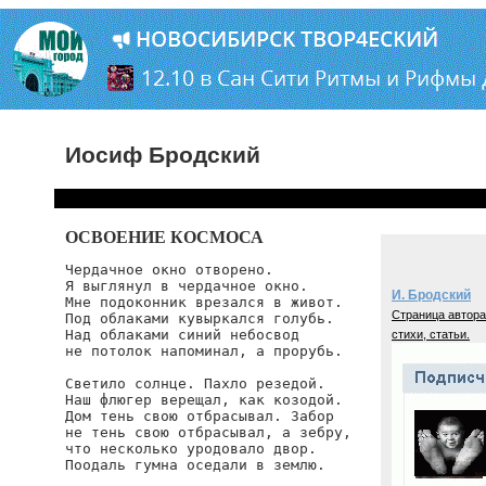
Иосиф Бродский
ОСВОЕНИЕ КОСМОСА
Чердачное окно отворено.

Я выглянул в чердачное окно.

И. Бродский
Мне подоконник врезался в живот.

Страница автора
Под облаками кувыркался голубь.

Над облаками синий небосвод

стихи, статьи.
не потолок напоминал, а прорубь.

Светило солнце. Пахло резедой.

Наш флюгер верещал, как козодой.

Дом тень свою отбрасывал. Забор

не тень свою отбрасывал, а зебру,

что несколько уродовало двор.

Поодаль гумна оседали в землю.
