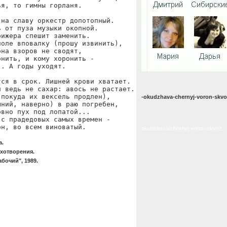
я, то гимны горланя.

на славу оркестр допотопный.

 от пуза музыки окопной.

ижера спешит заменить.

оле вповалку (прошу извинить),

на взоров не сводят,

нить, и кому хоронить -

. А годы уходят.

ся в срок. Лишней крови хватает.

 ведь не сахар: авось не растает.

покуда их вексель продлен),

-okudzhava-chernyj-voron-skvo
ний, наверно) в раю погребен,

вно пух под лопатой...

с прадедовых самых времен -

он, во всем виноватый.
okudzhava/chernyj-voron-skvoz
а.
хотворения.
бочий", 1989.