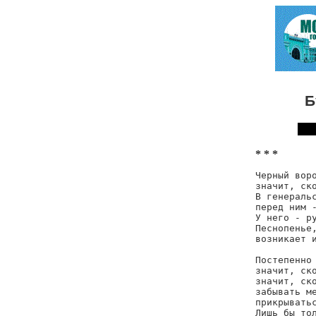
Б
* * *
Черный воро
значит, ско
В генеральс
перед ним -
У него - ру
Песнопенье,
возникает и
Постепенно 
значит, ско
значит, ско
забывать ме
прикрыватьс
Лишь бы тол