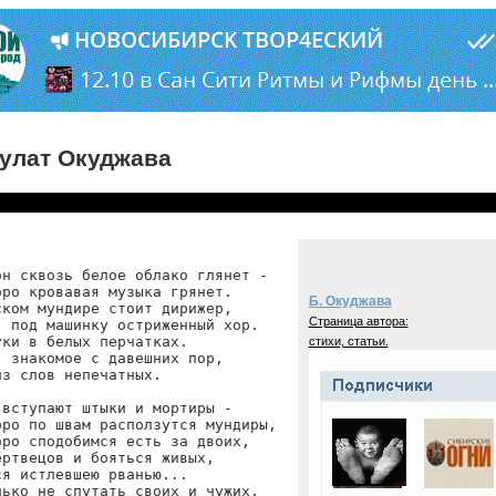
улат Окуджава
н сквозь белое облако глянет -

ро кровавая музыка грянет.

Б. Окуджава
ком мундире стоит дирижер,

Страница автора:
 под машинку остриженный хор.

ки в белых перчатках.

стихи, статьи.
 знакомое с давешних пор,

з слов непечатных.

вступают штыки и мортиры -

ро по швам расползутся мундиры,

ро сподобимся есть за двоих,

ртвецов и бояться живых,

я истлевшею рванью...

ько не спутать своих и чужих,
