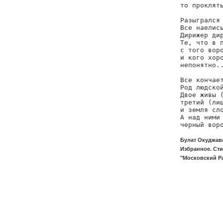
то проклять
Разыгрался 
Все наелись
Дирижер дир
Те, что в п
с того воро
и кого хоро
непонятно..
Все кончает
Род людской
Двое живы (
третий (лиш
и земля сло
А над ними 
черный вор
Булат Окуджав
Избранное. Сти
"Московский Ра