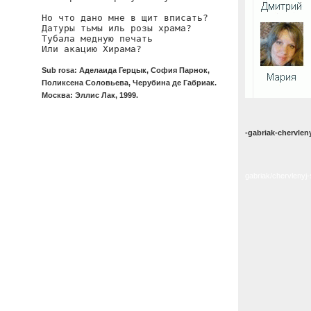
Но что дано мне в щит вписать?

Датуры тьмы иль розы храма?

Тубала медную печать

Или акацию Хирама?
Sub rosa: Аделаида Герцык, София Парнок,
Поликсена Соловьева, Черубина де Габриак.
Москва: Эллис Лак, 1999.
-gabriak-chervleny
gabriak/chervlenyj-