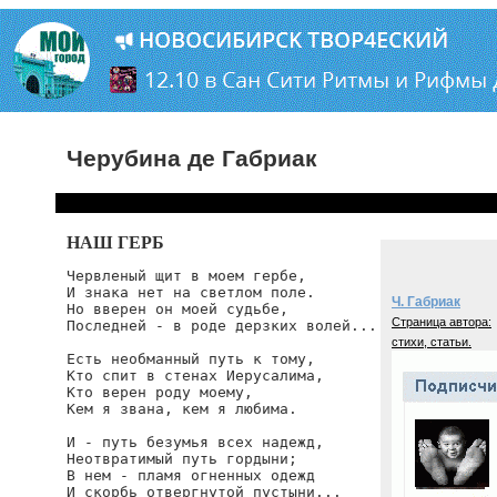
Черубина де Габриак
НАШ ГЕРБ
Червленый щит в моем гербе,

И знака нет на светлом поле.

Ч. Габриак
Но вверен он моей судьбе,

Страница автора:
Последней - в роде дерзких волей...

стихи, статьи.
Есть необманный путь к тому,

Кто спит в стенах Иерусалима,

Кто верен роду моему,

Кем я звана, кем я любима.

И - путь безумья всех надежд,

Неотвратимый путь гордыни;

В нем - пламя огненных одежд

И скорбь отвергнутой пустыни...
