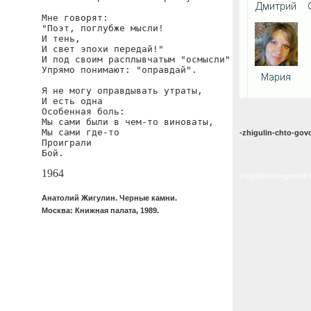
Мне говорят:

"Поэт, поглубже мысли!

И тень,

И свет эпохи передай!"

И под своим расплывчатым "осмысли"

Упрямо понимают: "оправдай".

Я не могу оправдывать утраты,

И есть одна

Особенная боль:

Мы сами были в чем-то виноваты,

Мы сами где-то

-zhigulin-chto-gov
Проиграли

Бой.
1964
zhigulin/chto-govori
Анатолий Жигулин. Черные камни.
Москва: Книжная палата, 1989.