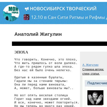
Анатолий Жигулин
ЭПОХА
Что говорить. Конечно, это плохо,

Что жить пришлось от воли далеко.

А. Жигулин
А где-то рядом гулко шла эпоха.

Страница автора:
Без нас ей было очень нелегко.

стихи, статьи.
Одетые в казенные бушлаты,

Гадали мы за стенами тюрьмы:

Она ли перед нами виновата,

А, может, больше виноваты мы?..

Но вот опять веселая столица

Горит над нами звездами огней.

И все, конечно, может повториться.

Но мы теперь во много раз умней.
