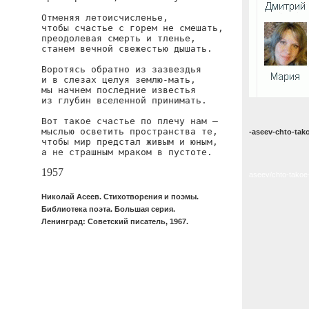
Отменяя летоисчисленье,

чтобы счастье с горем не смешать,

преодолевая смерть и тленье,

станем вечной свежестью дышать.

Воротясь обратно из зазвездья

и в слезах целуя землю-мать,

мы начнем последние известья

из глубин вселенной принимать.

Вот такое счастье по плечу нам —

мыслью осветить пространства те,

-aseev-chto-tak
чтобы мир предстал живым и юным,

а не страшным мраком в пустоте.
1957
aseev/chto-takoe
Николай Асеев. Стихотворения и поэмы.
Библиотека поэта. Большая серия.
Ленинград: Советский писатель, 1967.