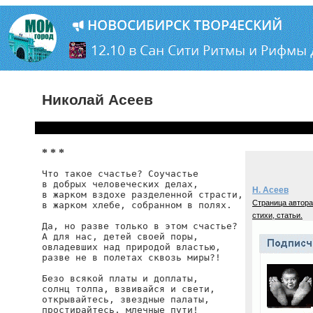
Николай Асеев
* * *
Что такое счастье? Соучастье

в добрых человеческих делах,

Н. Асеев
в жарком вздохе разделенной страсти,

Страница автора
в жарком хлебе, собранном в полях.

стихи, статьи.
Да, но разве только в этом счастье?

А для нас, детей своей поры,

овладевших над природой властью,

разве не в полетах сквозь миры?!

Безо всякой платы и доплаты,

солнц толпа, взвивайся и свети,

открывайтесь, звездные палаты,

простирайтесь, млечные пути!
