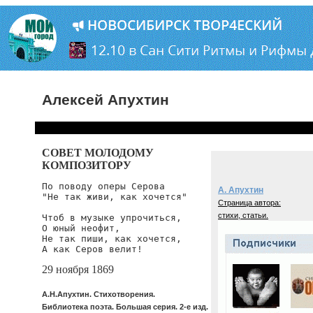
Алексей Апухтин
СОВЕТ МОЛОДОМУ
КОМПОЗИТОРУ
По поводу оперы Серова

А. Апухтин
"Не так живи, как хочется"

Страница автора:
стихи, статьи.
Чтоб в музыке упрочиться,

О юный неофит,

Не так пиши, как хочется,

А как Серов велит!
29 ноября 1869
А.Н.Апухтин. Стихотворения.
Библиотека поэта. Большая серия. 2-е изд.