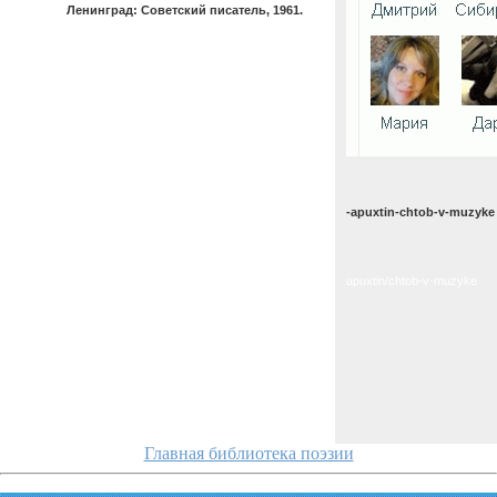
Ленинград: Советский писатель, 1961.
-apuxtin-chtob-v-muzyke
apuxtin/chtob-v-muzyke
Главная библиотека поэзии