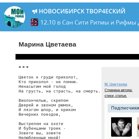
Марина Цветаева
* * *
Цветок к груди приколот,

Кто приколол - не помню.

М. Цветаева
Ненасытим мой голод

Страница автора:
На грусть, на страсть, на смерть.

стихи, статьи.
Виолончелью, скрипом

Дверей и звоном рюмок,

И лязгом шпор, и криком

Вечерних поездов,

Выстрелом на охоте

И бубенцами троек -

Зовете вы, зовете

Нелюбленные мной!
