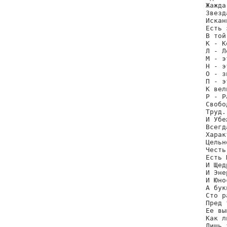
Жажда.
Звезда
Искан
Есть 
В той
К - К
Л - Л
М - э
Н - э
О - з
П - э
К вел
Р - Р
Свобо
Труд.

И Убе
Всегд
Харак
Цельн
Честь
Есть 
И Щед
И Эне
И Юно
А бук
Сто р
Пред 
Ее вы
Как л
Лишь 