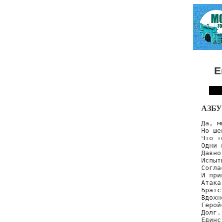
Е
АЗБ
Да, м
Но ше
Что т
Одни 
Давно
Испыт
Согла
И при
Атака.
Братс
Вдохн
Герой
Долг.

Единс