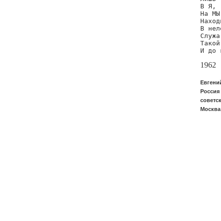
В Я,

На МЫ
Наход
В нел
Служа
Такой
И до 
1962
Евгени
Россия 
советск
Москва: