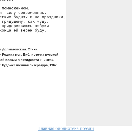
 помноженном,

ит силу современник.

егких буднях и на праздники,

 грядущему, как чуду,

 придерживаюсь азбуки

конца ей верен буду.
й Долматовский. Стихи.
- Родина моя. Библиотечка русской
ой поэзии в пятидесяти книжках.
 Художественная литература, 1967.
Главная библиотека поэзии