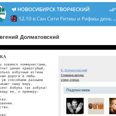
вгений Долматовский
УКА
ы зовемся коммунистами,

пчет циник кривогубый,

Е. Долматовский
олько азбучные истины

Страница автора:
нам дороги и любы.

 уж способами разными

стихи, статьи.
ывают нашу веру.

сен! Азбука так азбука!

веду ее, к примеру:



тво.

овение.

ство.

тво.
