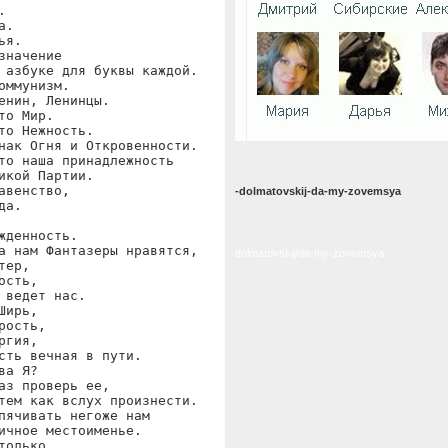


.

ья.

значение

 азбуке для буквы каждой.

оммунизм.

енин, Ленинцы.

то Мир.

то Нежность.

нак Огня и Откровенности.

то наша принадлежность

икой Партии.

авенство,

-dolmatovskij-da-my-zovemsya
да.

жденность.

а нам Фантазеры нравятся,

dolmatovskij/da-my-zovemsya
тер,

ость,

 ведет нас.

Ширь,

рость,

ргия,

сть вечная в пути.

ва Я?

аз проверь ее,

тем как вслух произнести.

пячивать негоже нам

ичное местоименье.

только
