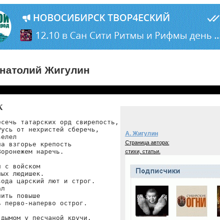
натолий Жигулин
К
сечь татарских орд свирепость,

усь от нехристей сберечь,

А. Жигулин
елел

Страница автора:
а взгорье крепость

оронежем наречь.

стихи, статьи.
 с войском

ых людишек.

ода царский лют и строг.

л

ить повыше

 перво-наперво острог.

дымом у песчаной кручи.
