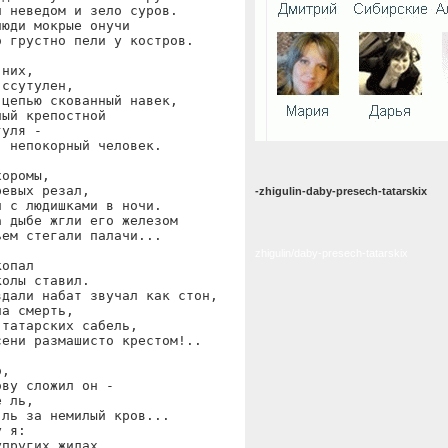
 неведом и зело суров.

юди мокрые онучи

 грустно пели у костров.

них,

ссутулен,

цепью скованный навек,

ый крепостной

уля -

 непокорный человек.

оромы,

евых резал,

-zhigulin-daby-presech-tatarskix
 с людишками в ночи.

 дыбе жгли его железом

ем стегали палачи...

zhigulin/daby-presech-tatarskix
опал

олы ставил.

дали набат звучал как стон,

а смерть,

татарских сабель,

ени размашисто крестом!..

,

ву сложил он -

 ль,

ль за немилый кров...

 я:

пругих жилах
