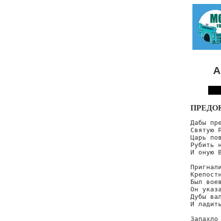
А
ПРЕДО
Дабы пре
Святую Р
Царь пов
Рубить н
И оную В
Пригнали
Крепостн
Был воев
Он указа
Дубы вал
И ладить
Запахло 