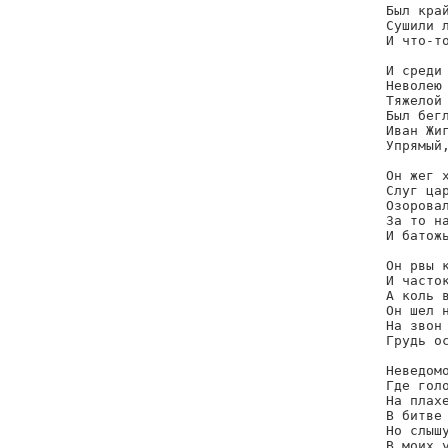
Был край
Сушили л
И что-то
И среди 
Неволею 
Тяжелой 
Был бегл
Иван Жиг
Упрямый,
Он жег х
Слуг цар
Озоровал
За то на
И батожь
Он рвы к
И часток
А коль в
Он шел н
На звон 
Грудь ос
Неведомо
Где голо
На плахе
В битве 
Но слышу
В моих у