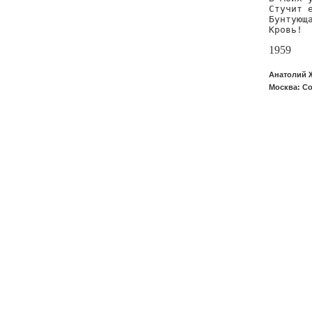
Стучит е
Бунтующа
Кровь!
1959
Анатолий Ж
Москва: Со