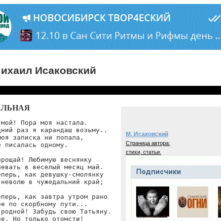
ихаил Исаковский
ЛЬНАЯ
мой! Пора моя настала.

ний раз я карандаш возьму..

М. Исаковский
оя записка ни попала,

Страница автора:
 писалась одному.

стихи, статьи.
рощай! Любимую веснянку

евать в веселый месяц май.

перь, как девушку-смолянку

неволю в чужедальний край;

перь, как завтра утром рано

е по скорбному пути...

родной! Забудь свою Татьяну.

е. Но только отомсти!
