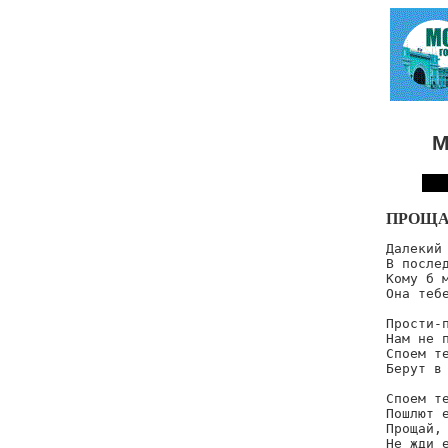
М
ПРОЩА
Далекий 
В послед
Кому б м
Она тебе
Прости-п
Нам не п
Споем те
Берут в 
Споем те
Пошлют е
Прощай, 
Не жди е