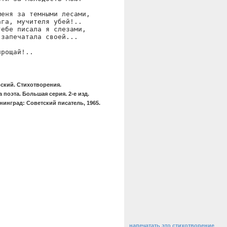
еня за темными лесами,

га, мучителя убей!..

ебе писала я слезами,

запечатала своей...

прощай!..
ский. Стихотворения.
 поэта. Большая серия. 2-е изд.
нинград: Советский писатель, 1965.
напечатать это стихотворение