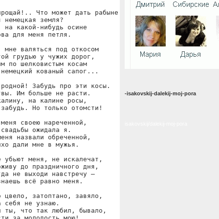
рощай!.. Что может дать рабыне

 немецкая земля?

 на какой-нибудь осине

ва для меня петля.

 мне валяться под откосом

ой грудью у чужих дорог,

м по шелковистым косам

немецкий кованый сапог...

родной! Забудь про эти косы.

вы. Им больше не расти.

-isakovskij-dalekij-moj-pora
алину, на калине росы,

забудь. Но только отомсти!

меня своею нареченной,

isakovskij/dalekij-moj-pora
свадьбы ожидала я.

еня назвали обреченной,

хо дали мне в мужья.

 убьют меня, не искалечат,

живу до праздничного дня,

да не выходи навстречу —

наешь всё равно меня.

 цвело, затоптано, завяло,

 себя не узнаю.

 ты, что так любил, бывало,

ти за молодость мою!
