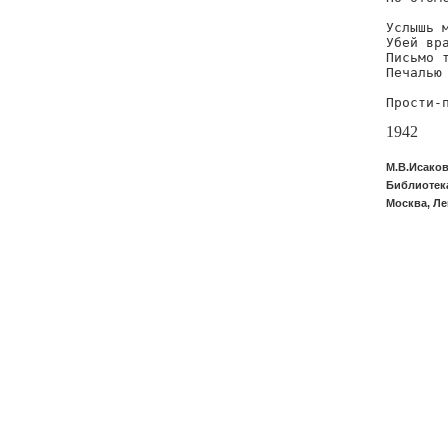
Услышь м
Убей вра
Письмо т
Печалью 
Прости-
1942
М.В.Исаков
Библиотека
Москва, Ле