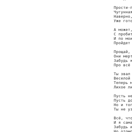
Прости-п
Чугунная
Наверно,
Уже гото
А может,
С пробит
И по мои
Пройдет 
Прощай, 
Они мерт
Забудь к
Про всё 
Ты звал 
Веселой 
Теперь м
Лихое ли
Пусть не
Пусть до
Но и тог
Ты не уз
Всё, что
И я сама
Забудь и
Но отомс