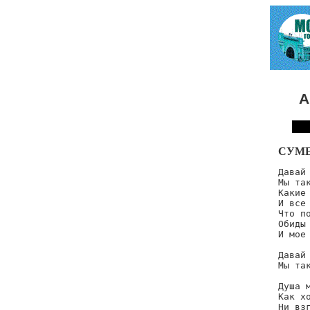
А
СУМ
Давай 
Мы так
Какие
И все 
Что по
Обиды 
И мое 
Давай 
Мы так
Душа м
Как хо
Ни взг