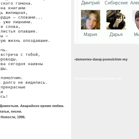
ского гомона.

на книгами

ь жилищная,

рдце — словами...

 уже лишними.

и слова,

листья опавшие.

ы —

ую жизнь опоздавшие.

чь.

встреча с тобой,

роводы.

-dementev-davaj-pomolchim-my
ва сегодня наивны

ды.

помолчим.

dementev/davaj-pomolchim-my
 долго не виделись.

прекрасные

и

ись!
Дементьев. Аварийное время любви.
татьи, песни.
 Новости, 1996.