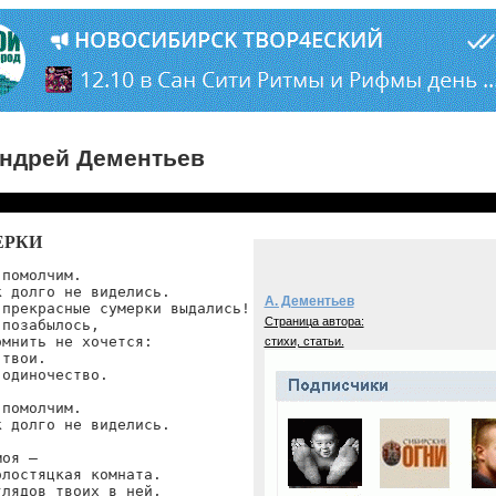
ндрей Дементьев
ЕРКИ
помолчим.

 долго не виделись.

А. Дементьев
 прекрасные сумерки выдались!

Страница автора:
позабылось,

мнить не хочется:

стихи, статьи.
твои.

одиночество.

помолчим.

 долго не виделись.

оя —

лостяцкая комната.

лядов твоих в ней,
