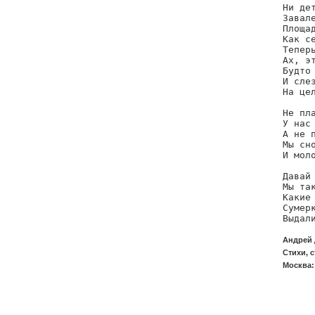
Ни дет
Завале
Площад
Как се
Теперь
Ах, эт
Будто 
И слез
На цел
Не пла
У нас 
А не п
Мы сно
И моло
Давай 
Мы так
Какие 
Сумерк
Выдал
Андрей 
Стихи, с
Москва: