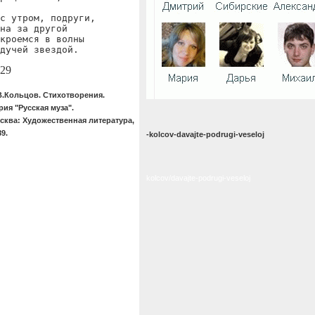
с утром, подруги,

на за другой

кроемся в волны

дучей звездой.
29
В.Кольцов. Стихотворения.
рия "Русская муза".
сква: Художественная литература,
89.
-kolcov-davajte-podrugi-veseloj
kolcov/davajte-podrugi-veseloj