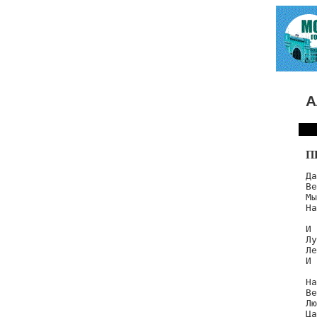
А
П
Да
Ве
Мы
На
И 
Лу
Ле
И 
На
Ве
Лю
Ца