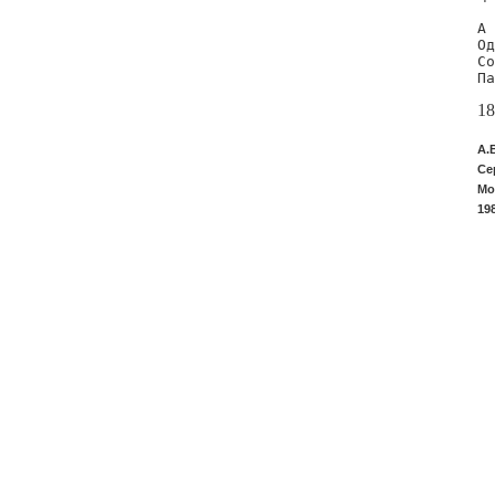
А 
Од
Со
Па
18
А.
Се
Мо
19