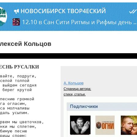
лексей Кольцов
ЕСНЬ РУСАЛКИ
вайте, подруги,

селой толпой

А. Кольцов
 выйдем сегодня

Страница автора:
 берег крутой

стихи, статьи.
песнию громкой

га огласим,

са молчаливы

даль усыпим.

рвем мы цветочков,

нки мы сплетем,

бимую песню

рицы споем;
