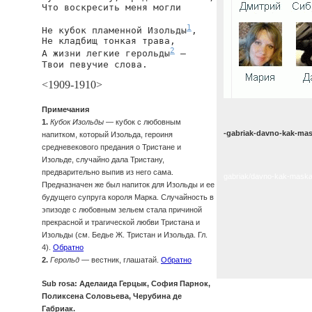
Что воскресить меня могли

1
Не кубок пламенной Изольды
,

Не кладбищ тонкая трава,

2
А жизни легкие герольды
 —

Твои певучие слова.
<1909-1910>
Примечания
1.
Кубок Изольды
— кубок с любовным
-gabriak-davno-kak-ma
напитком, который Изольда, героиня
средневекового предания о Тристане и
Изольде, случайно дала Тристану,
предварительно выпив из него сама.
gabriak/davno-kak-mask
Предназначен же был напиток для Изольды и ее
будущего супруга короля Марка. Случайность в
эпизоде с любовным зельем стала причиной
прекрасной и трагической любви Тристана и
Изольды (см. Бедье Ж. Тристан и Изольда. Гл.
4).
Обратно
2.
Герольд
— вестник, глашатай.
Обратно
Sub rosa: Аделаида Герцык, София Парнок,
Поликсена Соловьева, Черубина де
Габриак.