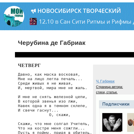
Черубина де Габриак
ЧЕТВЕРГ
Давно, как маска восковая,

Мне на лицо легла печаль...

Ч. Габриак
Среди живых я не живая,

Страница автора:
И, мертвой, мира мне не жаль.

стихи, статьи.
И мне не снять железной цепи,

В которой звенья изо лжи,

Навек одна я в темном склепе,

И свечи гаснут...

             О, скажи,

Скажи, что мне солгал Учитель,

Что на костре меня сожгли...

Пусть я пойму, придя в обитель,
