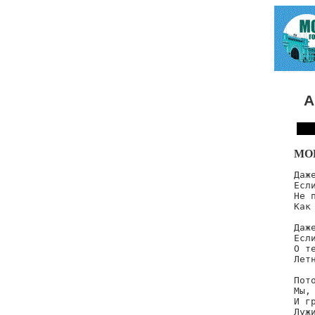
А
МО
Даже
Есл
Не 
Как
Даже
Есл
О т
Лет
Пот
Мы,
И г
Лужи