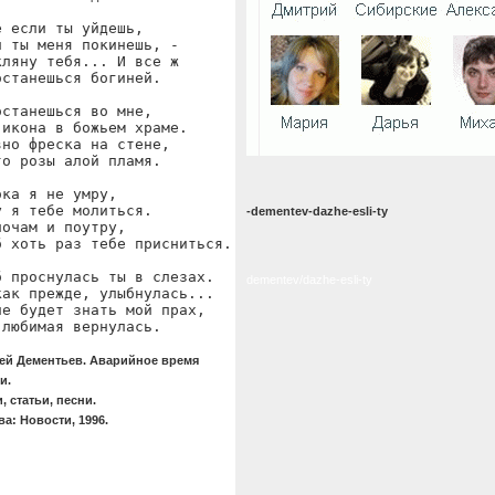
 если ты уйдешь,

и ты меня покинешь, -

кляну тебя... И все ж

останешься богиней.

останешься во мне,

 икона в божьем храме.

вно фреска на стене,

то розы алой пламя.

ка я не умру,

у я тебе молиться.

-dementev-dazhe-esli-ty
очам и поутру,

б хоть раз тебе присниться.

б проснулась ты в слезах.

dementev/dazhe-esli-ty
как прежде, улыбнулась...

не будет знать мой прах,

 любимая вернулась.
ей Дементьев. Аварийное время
и.
, статьи, песни.
а: Новости, 1996.