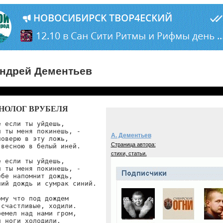
ндрей Дементьев
НОЛОГ ВРУБЕЛЯ
 если ты уйдешь,

и ты меня покинешь, -

А. Дементьев
поверю в эту ложь,

Страница автора:
 весною в белый иней.

стихи, статьи.
 если ты уйдешь,

и ты меня покинешь, -

ебе напомнит дождь,

ний дождь и сумрак синий.

ому что под дождем

 счастливые, ходили.

ремел над нами гром,

 ноги холодили.
