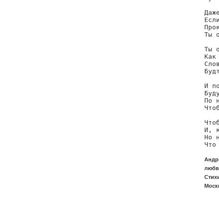
Даже
Есл
Про
Ты 
Ты 
Как
Сло
Буд
И по
Буд
По н
Что
Что
И, 
Но 
Что
Андр
любв
Стихи
Москв