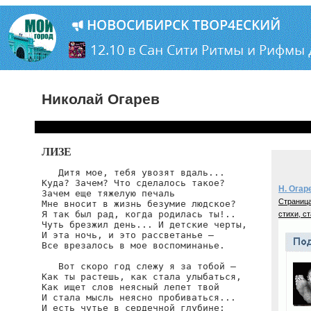
Николай Огарев
ЛИЗЕ
   Дитя мое, тебя увозят вдаль...

Куда? Зачем? Что сделалось такое?

Н. Огар
Зачем еще тяжелую печаль

Страница
Мне вносит в жизнь безумие людское?

Я так был рад, когда родилась ты!..

стихи, ст
Чуть брезжил день... И детские черты,

И эта ночь, и это рассветанье —

Все врезалось в мое воспоминанье.

   Вот скоро год слежу я за тобой —

Как ты растешь, как стала улыбаться,

Как ищет слов неясный лепет твой

И стала мысль неясно пробиваться...

И есть чутье в сердечной глубине:
