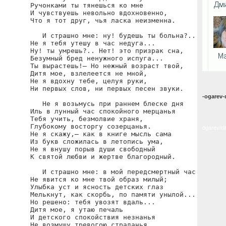
Ручонками ты тянешься ко мне

И чувствуешь невольно вдохновенно,

Что я тот друг, чья ласка неизменна.

   И страшно мне: ну! будешь ты больна?..

Не я тебя утешу в час недуга...

Ну! ты умрешь?.. Нет! это призрак сна,

Безумный бред ненужного испуга...

Ты вырастешь!— Но нежный возраст твой,

Дитя мое, взлелеется не мной,

Не я вдохну тебе, целуя руки,

Ни первых слов, ни первых песен звуки.

-ogarev-
   Не я возьмусь при раннем блеске дня

Иль в лунный час спокойного мерцанья

Тебя учить, безмолвие храня,

Глубокому восторгу созерцанья.

ogarev/d
Не я скажу,— как в книге мысль сама

Из букв сложилась в летопись ума,

Не я внушу порыв души свободный

К святой любви и жертве благородный.

   И страшно мне: в мой передсмертный час

Не явится ко мне твой образ милый;

Улыбка уст и ясность детских глаз

Мелькнут, как скорбь, по памяти унылой...

Но решено: тебя увозят вдаль...

Дитя мое, я утаю печаль

И детского спокойствия незнанья

Не возмущу тревогою страданья.