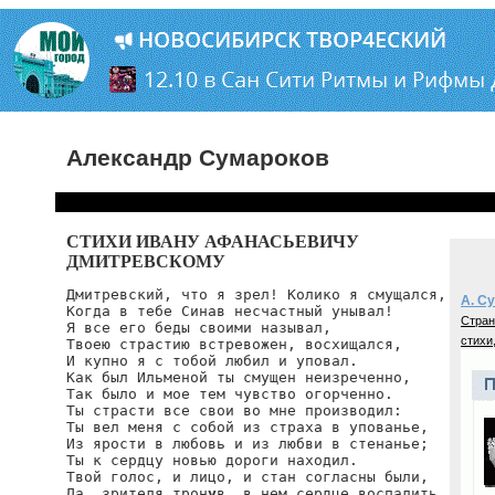
Александр Сумароков
СТИХИ ИВАНУ АФАНАСЬЕВИЧУ
ДМИТРЕВСКОМУ
Дмитревский, что я зрел! Колико я смущался,

А. С
Когда в тебе Синав несчастный унывал!

Стран
Я все его беды своими называл,

стихи,
Твоею страстию встревожен, восхищался,

И купно я с тобой любил и уповал.

Как был Ильменой ты смущен неизреченно,

Так было и мое тем чувство огорченно.

Ты страсти все свои во мне производил:

Ты вел меня с собой из страха в упованье,

Из ярости в любовь и из любви в стенанье;

Ты к сердцу новью дороги находил.

Твой голос, и лицо, и стан согласны были,

Да, зрителя трон
у
в, в нем сердце воспалить.
