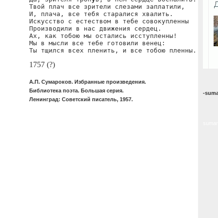
Твой плач все зрители слезами заплатили,

И, плача, все тебя старалися хвалить.

Искусство с естеством в тебе совокупленны

Производили в нас движения сердец.

Ах, как тобою мы остались исступленны!

Мы в мысли все тебе готовили венец:

Ты тщился всех пленить, и все тобою пленны.
1757 (?)
А.П. Сумароков. Избранные произведения.
Библиотека поэта. Большая серия.
-suma
Ленинград: Советский писатель, 1957.
sumar