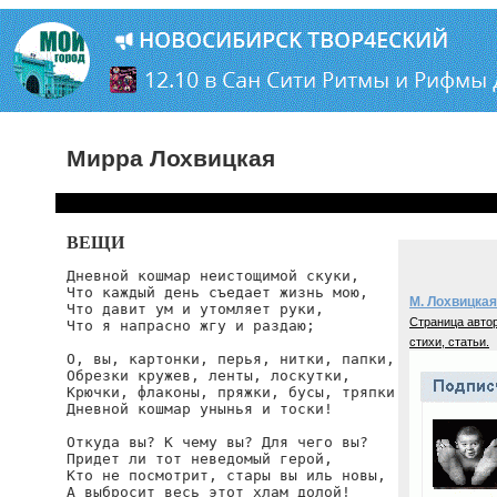
Мирра Лохвицкая
ВЕЩИ
Дневной кошмар неистощимой скуки,

Что каждый день съедает жизнь мою,

М. Лохвицкая
Что давит ум и утомляет руки,

Страница автор
Что я напрасно жгу и раздаю;

стихи, статьи.
О, вы, картонки, перья, нитки, папки,

Обрезки кружев, ленты, лоскутки,

Крючки, флаконы, пряжки, бусы, тряпки

Дневной кошмар унынья и тоски!

Откуда вы? К чему вы? Для чего вы?

Придет ли тот неведомый герой,

Кто не посмотрит, стары вы иль новы,

А выбросит весь этот хлам долой!