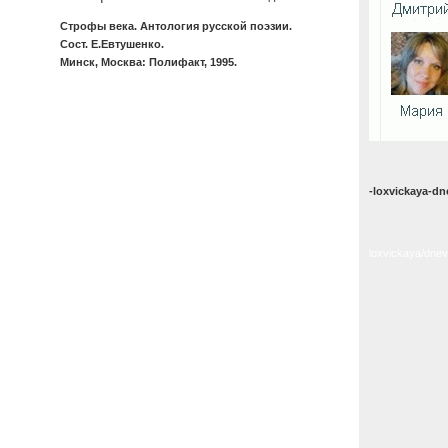
Строфы века. Антология русской поэзии.
Сост. Е.Евтушенко.
Минск, Москва: Полифакт, 1995.
-loxvickaya-d
loxvickaya/dnev