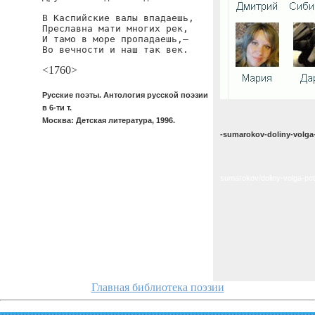
В Каспийские валы впадаешь,

Преславна мати многих рек,

И тамо в море пропадаешь,—

Во вечности и наш так век.
<1760>
Русские поэты. Антология русской поэзии
в 6-ти т.
Москва: Детская литература, 1996.
-sumarokov-doliny-volga
sumarokov/doliny-volga-po
Главная библиотека поэзии