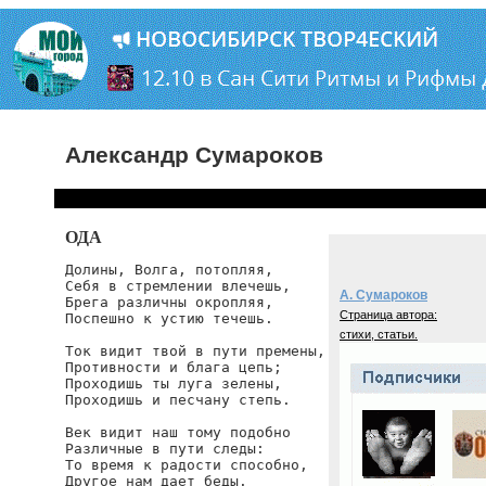
Александр Сумароков
ОДА
Долины, Волга, потопляя,

Себя в стремлении влечешь,

А. Сумароков
Брега различны окропляя,

Страница автора:
Поспешно к устию течешь.

стихи, статьи.
Ток видит твой в пути премены,

Противности и блага цепь;

Проходишь ты луга зелены,

Проходишь и песчану степь.

Век видит наш тому подобно

Различные в пути следы:

То время к радости способно,

Другое нам дает беды.
