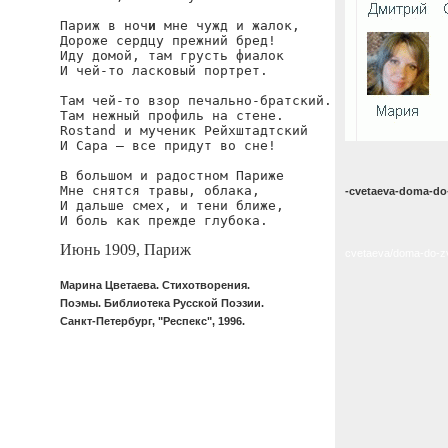
Париж в ноч
и
 мне чужд и жалок,

Дороже сердцу прежний бред!

Иду домой, там грусть фиалок

И чей-то ласковый портрет.

Там чей-то взор печально-братский.

Там нежный профиль на стене.

Rostand и мученик Рейхштадтский

И Сара — все придут во сне!

В большом и радостном Париже

Мне снятся травы, облака,

-cvetaeva-doma-do
И дальше смех, и тени ближе,

И боль как прежде глубока.
Июнь 1909, Париж
cvetaeva/doma-do-z
Марина Цветаева. Стихотворения.
Поэмы. Библиотека Русской Поэзии.
Санкт-Петербург, "Респекс", 1996.