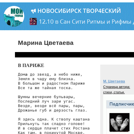
Марина Цветаева
В ПАРИЖЕ
Дом
а
 до звезд, а небо ниже,

Земля в чаду ему близка.

М. Цветаева
В большом и радостном Париже

Страница автора:
Все та же тайная тоска.

стихи, статьи.
Шумны вечерние бульвары,

Последний луч зари угас.

Везде, везде всё пары, пары,

Дрожанье губ и дерзость глаз.

Я здесь одна. К стволу каштана

Прильнуть так сладко голове!

И в сердце плачет стих Ростана

Как там, в покинутой Москве.
