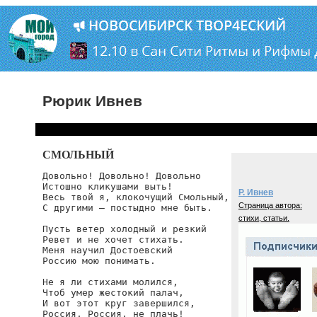
Рюрик Ивнев
СМОЛЬНЫЙ
Довольно! Довольно! Довольно

Истошно кликушами выть!

Р. Ивнев
Весь твой я, клокочущий Смольный,

Страница автора:
С другими — постыдно мне быть.

стихи, статьи.
Пусть ветер холодный и резкий

Ревет и не хочет стихать.

Меня научил Достоевский

Россию мою понимать.

Не я ли стихами молился,

Чтоб умер жестокий палач,

И вот этот круг завершился,

Россия, Россия, не плачь!
