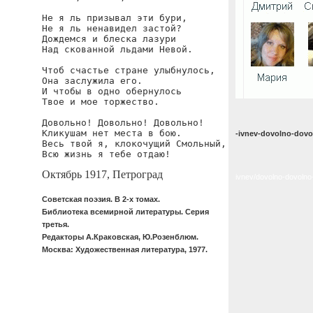
Не я ль призывал эти бури,

Не я ль ненавидел застой?

Дождемся и блеска лазури

Над скованной льдами Невой.

Чтоб счастье стране улыбнулось,

Она заслужила его.

И чтобы в одно обернулось

Твое и мое торжество.

Довольно! Довольно! Довольно!

Кликушам нет места в бою.

-ivnev-dovolno-dov
Весь твой я, клокочущий Смольный,

Всю жизнь я тебе отдаю!
Октябрь 1917, Петроград
ivnev/dovolno-dovolno
Советская поэзия. В 2-х томах.
Библиотека всемирной литературы. Серия
третья.
Редакторы А.Краковская, Ю.Розенблюм.
Москва: Художественная литература, 1977.