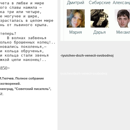
чета в любви и мире

ого славы нажила —

ка три или четыре,

е могучее и шире,

зрасталась в целом мире

нь от львиного крыла.

теперь?

   В волнах забвенья

олько брошенных колец!..

новались поколенья,—

и кольца обрученья,

и кольца стали звенья

-tyutchev-dozh-venecii-svobodnoj
жкой цепи наконец!..
1850>
tyutchev/dozh-venecii-svobodnoj
И.Тютчев. Полное собрание
ихотворений.
нинград, "Советский писатель",
57.