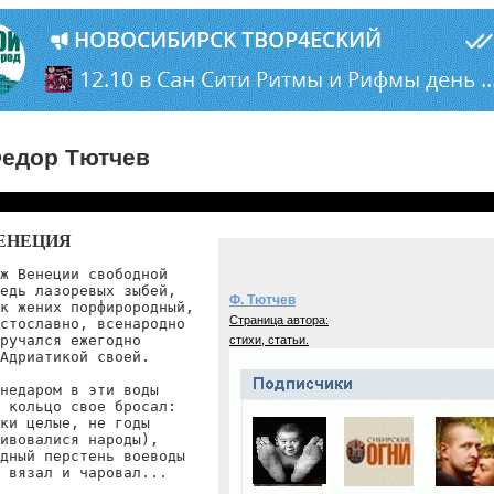
едор Тютчев
ЕНЕЦИЯ
ж Венеции свободной

едь лазоревых зыбей,

Ф. Тютчев
к жених порфирородный,

Страница автора:
стославно, всенародно

ручался ежегодно

стихи, статьи.
Адриатикой своей.

недаром в эти воды

 кольцо свое бросал:

ки целые, не годы

ивовалися народы),

дный перстень воеводы

 вязал и чаровал...
