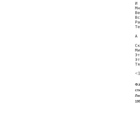
И 
Мн
Ве
Вс
Ра
Те
А 
  
Ск
Ми
Эт
Эт
Тя
<
Ф.
ст
Ле
19