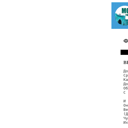
Ф
В
До
Ср
Ка
До
Об
С 
И 
Он
Ве
(Д
Чу
Их