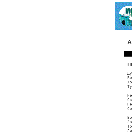
А
П
Ду
Ве
Хо
Ту
Не
Св
Не
Со
Во
За
То
Ли