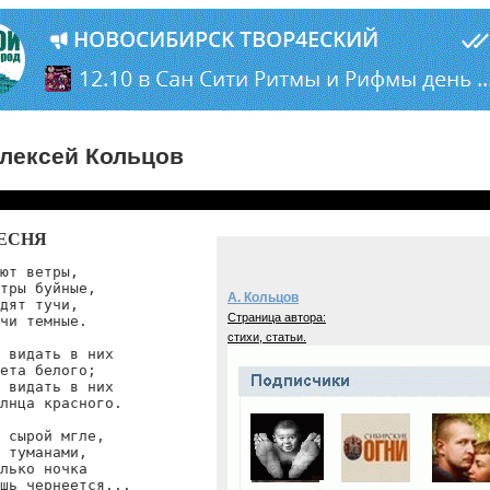
лексей Кольцов
ЕСНЯ
ют ветры,

тры буйные,

А. Кольцов
дят тучи,

Страница автора:
чи темные.

стихи, статьи.
 видать в них

ета белого;

 видать в них

лнца красного.

 сырой мгле,

 туманами,

лько ночка

шь чернеется...
