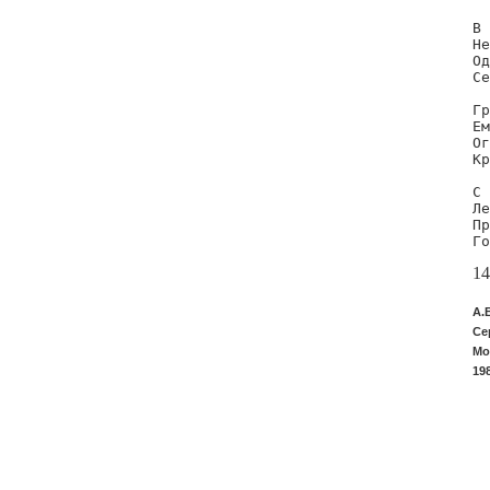
В 
Не
Од
Се
Гр
Ем
Ог
Кр
С 
Ле
Пр
Го
14
А.
Се
Мо
19