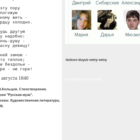
эту пору

погожую

ному жить -

рдцу холодно.

удь другую

у надобно:

онь-душу -

асну девицу!

ней зимою -

то теплое;

-kolcov-duyut-vetry-vetry
и бездольи -

ре - н
е
 горе!
 августа 1840
kolcov/duyut-vetry-vetry
В.Кольцов. Стихотворения.
рия "Русская муза".
сква: Художественная литература,
89.