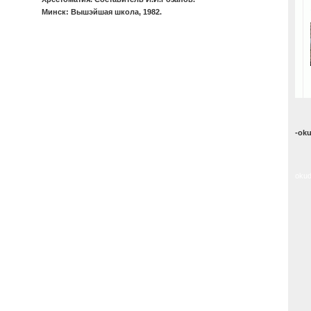
Минск: Вышэйшая школа, 1982.
-ok
okud