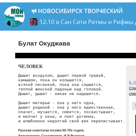
Булат Окуджава
ЧЕЛОВЕК
Дышит воздухом, дышит первой травой,

камышом, пока он колышется,

Б. 
всякой песенкой, пока она слышится,

Стра
теплой женской ладонью над головой.

Дышит, дышит - никак не надышится.

стих
Дышит матерью - она у него одна,

дышит родиной - она у него единственная,

плачет, мучается, смеется, посвистывает,

и молчит у окна, и поет дотемна,

и влюбленно недолгий свой век перелистывает.
Русская советская поэзия 50-70х годов.
Хрестоматия. Составитель И.И.Розанов.