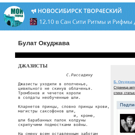
Булат Окуджава
ДЖАЗИСТЫ
С.Рассадину
Б. Окуджав
Джазисты уходили в ополченье,

Страница авт
цивильного не скинув облаченья.

Тромбонов и чечеток короли

стихи, статьи
в солдаты необученные шли.

Кларнетов принцы, словно принцы крови,

магистры саксофонов шли,

                       и, кроме,

шли барабанных палок колдуны

скрипучими подмостками войны.

На смену всем оставленным заботам
