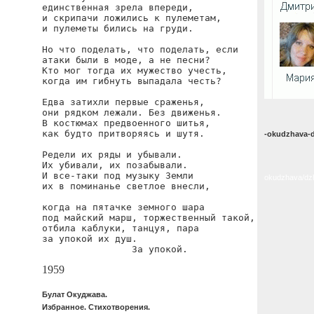
единственная зрела впереди,

и скрипачи ложились к пулеметам,

и пулеметы бились на груди.

Но что поделать, что поделать, если

атаки были в моде, а не песни?

Кто мог тогда их мужество учесть,

когда им гибнуть выпадала честь?

Едва затихли первые сраженья,

они рядком лежали. Без движенья.

В костюмах предвоенного шитья,

как будто притворяясь и шутя.

-okudzhava-d
Редели их ряды и убывали.

Их убивали, их позабывали.

И все-таки под музыку Земли

okudzhava/dzh
их в поминанье светлое внесли,

когда на пятачке земного шара

под майский марш, торжественный такой,

отбила каблуки, танцуя, пара

за упокой их душ.

                За упокой.
1959
Булат Окуджава.
Избранное. Стихотворения.