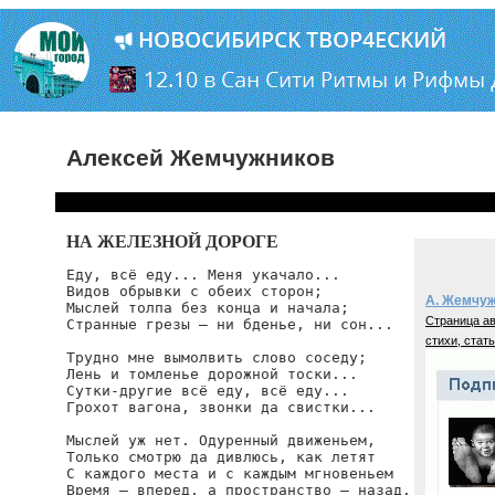
Алексей Жемчужников
НА ЖЕЛЕЗНОЙ ДОРОГЕ
Еду, всё еду... Меня укачало...

Видов обрывки с обеих сторон;

А. Жемчу
Мыслей толпа без конца и начала;

Страница ав
Странные грезы — ни бденье, ни сон...

стихи, стать
Трудно мне вымолвить слово соседу;

Лень и томленье дорожной тоски...

Сутки-другие всё еду, всё еду...

Грохот вагона, звонки да свистки...

Мыслей уж нет. Одуренный движеньем,

Только смотрю да дивлюсь, как летят

С каждого места и с каждым мгновеньем

Время — вперед, а пространство — назад.