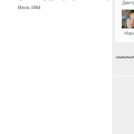
Июль 1884
-zhemchuzh
zhemchuzhni