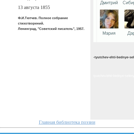
13 августа 1855
Ф.И.Тютчев. Полное собрание
стихотворений.
Ленинград, "Советский писатель", 1957.
-tyutchev-ehti-bednye-se
tyutchev/ehti-bednye-selen
Главная библиотека поэзии