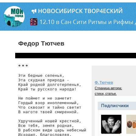
Федор Тютчев
* * *
Эти бедные селенья,

Эта скудная природа -

Ф. Тютчев
Край родной долготерпенья,

Страница автора:
Край ты русского народа!

стихи, статьи.
Не поймет и не заметит

Гордый взор иноплеменный,

Что сквозит и тайно светит

В наготе твоей смиренной.

Удрученный ношей крестной,

Всю тебя, земля родная,

В рабском виде царь небесный

Исходил, благословляя.