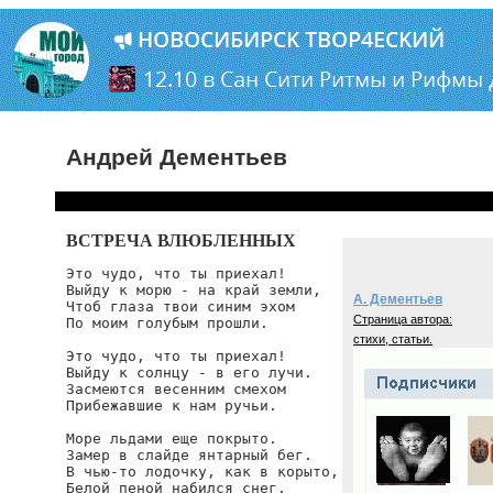
Андрей Дементьев
ВСТРЕЧА ВЛЮБЛЕННЫХ
Это чудо, что ты приехал!

Выйду к морю - на край земли,

А. Дементьев
Чтоб глаза твои синим эхом

Страница автора:
По моим голубым прошли.

стихи, статьи.
Это чудо, что ты приехал!

Выйду к солнцу - в его лучи.

Засмеются весенним смехом

Прибежавшие к нам ручьи.

Море льдами еще покрыто.

Замер в слайде янтарный бег.

В чью-то лодочку, как в корыто,

Белой пеной набился снег.
