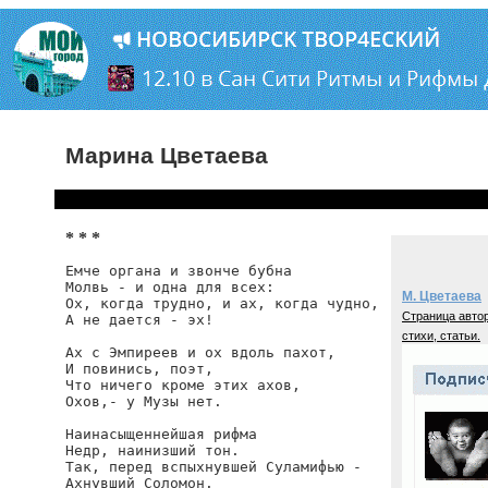
Марина Цветаева
* * *
Емче органа и звонче бубна

Молвь - и одна для всех:

М. Цветаева
Ох, когда трудно, и ах, когда чудно,

Страница автор
А не дается - эх!

стихи, статьи.
Ах с Эмпиреев и ох вдоль пахот,

И повинись, поэт,

Что ничего кроме этих ахов,

Охов,- у Музы нет.

Наинасыщеннейшая рифма

Недр, наинизший тон.

Так, перед вспыхнувшей Суламифью -

Ахнувший Соломон.
