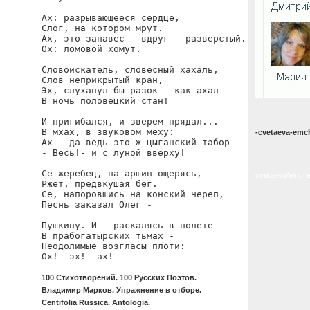
Ах: разрывающееся сердце,

Слог, на котором мрут.

Ах, это занавес - вдруг - разверстый.

Ох: ломовой хомут.

Словоискатель, словесный хахаль,

Слов неприкрытый кран,

Эх, слуханул бы разок - как ахал

В ночь половецкий стан!

И пригибался, и зверем прядал...

В мхах, в звуковом меху:

-cvetaeva-emc
Ах - да ведь это ж цыганский табор

- Весь!- и с луной вверху!

Се жеребец, на аршин ощерясь,

cvetaeva/emche
Ржет, предвкушая бег.

Се, напоровшись на конский череп,

Песнь заказал Олег -

Пушкину. И - раскалясь в полете -

В прабогатырских тьмах -

Неодолимые возгласы плоти:

Ох!- эх!- ах!
100 Стихотворений. 100 Русских Поэтов.
Владимир Марков. Упражнение в отборе.
Centifolia Russica. Antologia.