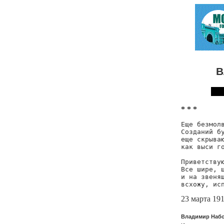
В
* * *
Еще безмолв
Созданий бу
еще скрываю
как выси го
Приветствую
Все шире, ш
и на звенящ
всхожу, ис
23 марта 19
Владимир Набо