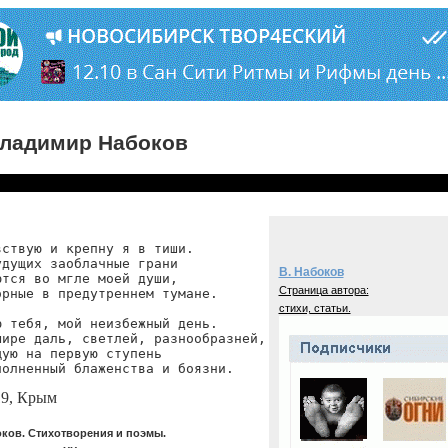
ладимир Набоков
ствую и крепну я в тиши.

дущих заоблачные грани

В. Набоков
тся во мгле моей души,

Страница автора:
рные в предутреннем тумане.

стихи, статьи.
 тебя, мой неизбежный день.

ире даль, светлей, разнообразней,

ую на первую ступень

полненный блаженства и боязни.
19, Крым
ков. Стихотворения и поэмы.