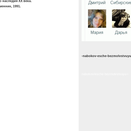
о наследия XX века.
енник, 1991.
-nabokov-esche-bezmolvstvuyu
nabokov/esche-bezmolvstvuyu-i