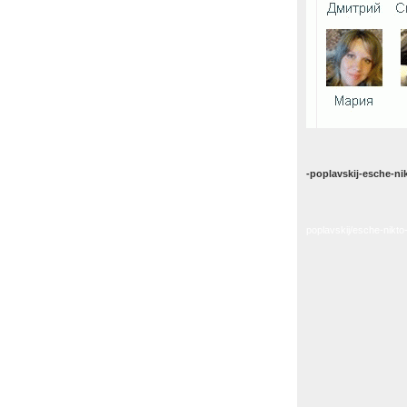
-poplavskij-esche-ni
poplavskij/esche-nikto