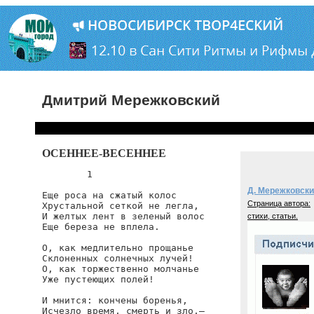
Дмитрий Мережковский
ОСЕННЕЕ-ВЕСЕННЕЕ
        1

Д. Мережковск
Еще роса на сжатый колос

Страница автора:
Хрустальной сеткой не легла,

И желтых лент в зеленый волос

стихи, статьи.
Еще береза не вплела.

О, как медлительно прощанье

Склоненных солнечных лучей!

О, как торжественно молчанье

Уже пустеющих полей!

И мнится: кончены боренья,

Исчезло время, смерть и зло,—
