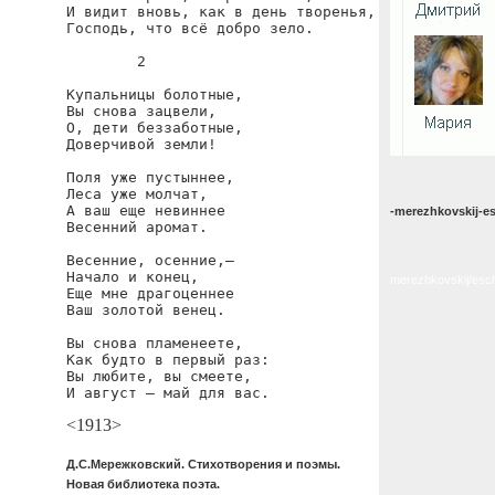
И видит вновь, как в день творенья,

Господь, что всё добро зело.

        2

Купальницы болотные,

Вы снова зацвели,

О, дети беззаботные,

Доверчивой земли!

Поля уже пустыннее,

Леса уже молчат,

А ваш еще невиннее

-merezhkovskij-e
Весенний аромат.

Весенние, осенние,—

Начало и конец,

merezhkovskij/esc
Еще мне драгоценнее

Ваш золотой венец.

Вы снова пламенеете,

Как будто в первый раз:

Вы любите, вы смеете,

И август — май для вас.
<1913>
Д.С.Мережковский. Стихотворения и поэмы.
Новая библиотека поэта.