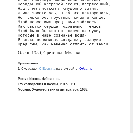
Невиданной встречей вконец потрясенный,

Над этим листком я смущенно затих.

И мне захотелось, чтоб все повторилось,

Но только без грустных начал и концов.

Чтоб новое имя пред нами забилось,

Как бьются сердца годовалых птенцов.

Чтоб было бы все не похоже на муки,

Которые в наше сознанье вошли,

Я вновь вспоминаю свиданья, разлуки

Пред тем, как навечно отплыть от земли.
Осень 1980, Сретенка, Москва
Примечания
1.
См. раздел
С.Есенина
на этом сайте.
Обратно
Рюрик Ивнев. Избранное.
Стихотворения и поэмы, 1907-1981.
Москва: Художественная литература, 1985.