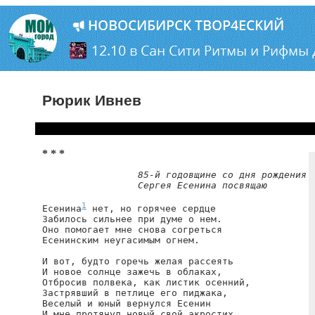
Рюрик Ивнев
* * *
85-й годовщине со дня рождения

                 Сергея Есенина посвящаю
1
Есенина
 нет, но горячее сердце

Забилось сильнее при думе о нем.

Оно помогает мне снова согреться

Есенинским неугасимым огнем.

И вот, будто горечь желая рассеять

И новое солнце зажечь в облаках,

Отбросив полвека, как листик осенний,

Застрявший в петлице его пиджака,

Веселый и юный вернулся Есенин

И мне протянул новый свой акростих.
