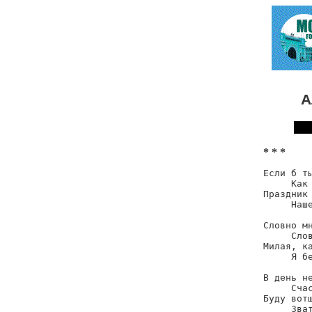
А
* * *
Если б ты
     Как 
Праздник 
     Наше
Словно мн
     Слов
Милая, ка
     Я бе
В день не
     Счас
Буду вотщ
     Зват