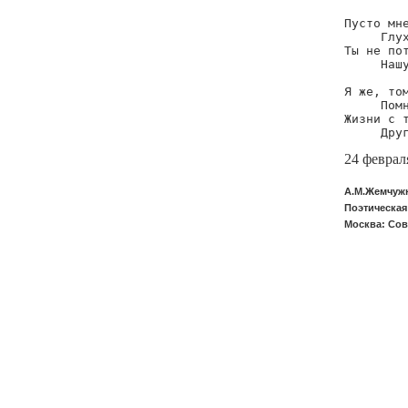
Пусто мне
     Глух
Ты не пот
     Нашу
Я же, том
     Помн
Жизни с т
     Дру
24 феврал
А.М.Жемчужн
Поэтическая
Москва: Сове