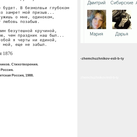
 будет. В безмолвьи глубоком

о замрет мой призыв...

ужишь о мне, одиноком,

 любовь позабыв.

им безутешной кручиной,

ю, чем праздник наш был...

обой я черты ни единой,

г мой, еще не забыл.
я 1876
-zhemchuzhnikov-esli-b-ty
иков. Стихотворения.
 Россия.
тская Россия, 1988.
zhemchuzhnikov/esli-b-ty