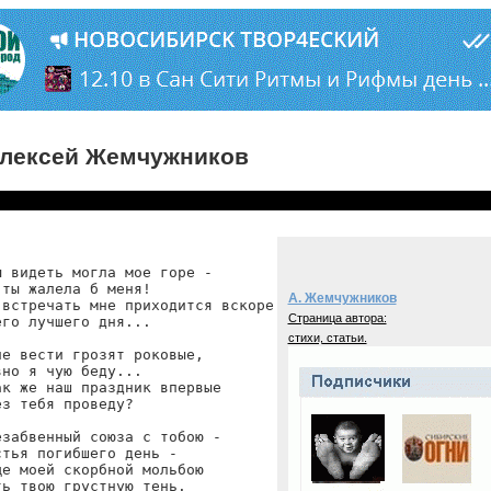
лексей Жемчужников
 видеть могла мое горе -

ты жалела б меня!      

А. Жемчужников
встречать мне приходится вскоре

Страница автора:
го лучшего дня...

стихи, статьи.
е вести грозят роковые,

но я чую беду...

к же наш праздник впервые

з тебя проведу?

забвенный союза с тобою -

тья погибшего день -

е моей скорбной мольбою

ь твою грустную тень.
