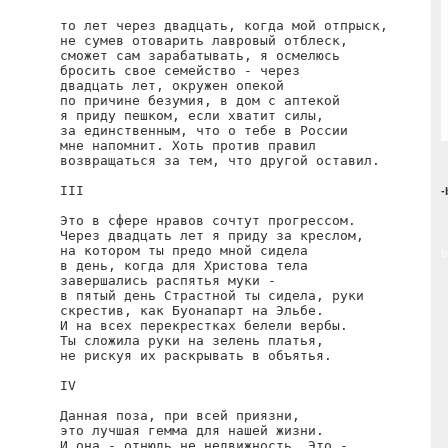
то лет через двадцать, когда мой отпрыск,

не сумев отоварить лавровый отблеск,

сможет сам зарабатывать, я осмелюсь

бросить свое семейство - через

двадцать лет, окружен опекой

по причине безумия, в дом с аптекой

я приду пешком, если хватит силы,

за единственным, что о тебе в России

мне напомнит. Хоть против правил

возвращаться за тем, что другой оставил.

III

-
Это в сфере нравов сочтут прогрессом.

Через двадцать лет я приду за креслом,

на котором ты предо мной сидела

b
в день, когда для Христова тела

завершались распятья муки -

в пятый день Страстной ты сидела, руки

скрестив, как Буонапарт на Эльбе.

И на всех перекрестках белели вербы.

Ты сложила руки на зелень платья,

не рискуя их раскрывать в объятья.

IV

Данная поза, при всей приязни,

это лучшая гемма для нашей жизни.

И она - отнюдь не недвижность. Это -
