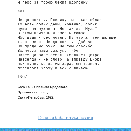
И перо за тобою бежит вдогонку.

XVI

Не догонит!.. Поелику ты - как облак.

То есть облик девы, конечно, облик

души для мужчины. Не так ли, Муза?

В этом причины и смерть союза.

Ибо души - бесплотны. Ну что ж, тем дальше

ты от меня. Не догонит!.. Дай же

на прощание руку. На том спасибо.

Величава наша разлука, ибо

навсегда расстаемся. Смолкает цитра.

Навсегда - не слово, а вправду цифра,

чьи нули, когда мы зарастем травою,

перекроют эпоху и век с лихвою.
1967
Сочинения Иосифа Бродского.
Пушкинский фонд.
Санкт-Петербург, 1992.
Главная библиотека поэзии