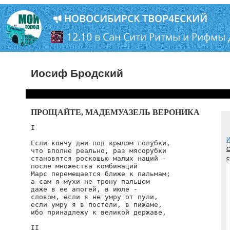
Иосиф Бродский
ПРОЩАЙТЕ, МАДЕМУАЗЕЛЬ ВЕРОНИКА
I

И
Если кончу дни под крылом голубки,

С
что вполне реально, раз мясорубки

становятся роскошью малых наций -

с
после множества комбинаций

Марс перемещается ближе к пальмам;

а сам я мухи не трону пальцем

даже в ее апогей, в июле -

словом, если я не умру от пули,

если умру я в постели, в пижаме,

ибо принадлежу к великой державе,

II
