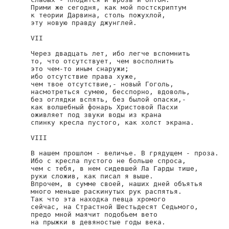
Прими же сегодня, как мой постскриптум

к теории Дарвина, столь пожухлой,

эту новую правду джунглей.

VII

Через двадцать лет, ибо легче вспомнить

то, что отсутствует, чем восполнить

это чем-то иным снаружи;

ибо отсутствие права хуже,

чем твое отсутствие,- новый Гоголь,

насмотреться сумею, бесспорно, вдоволь,

без оглядки вспять, без былой опаски,-

как волшебный фонарь Христовой Пасхи

оживляет под звуки воды из крана

спинку кресла пустого, как холст экрана.

VIII

В нашем прошлом - величье. В грядущем - проза.

Ибо с кресла пустого не больше спроса,

чем с тебя, в нем сидевшей Ла Гарды тише,

руки сложив, как писал я выше.

Впрочем, в сумме своей, наших дней объятья

много меньше раскинутых рук распятья.

Так что эта находка певца хромого

сейчас, на Страстной Шестьдесят Седьмого,

предо мной маячит подобьем вето

на прыжки в девяностые годы века.
