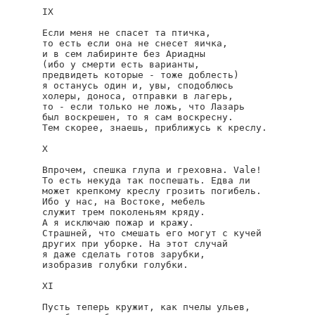
IX

Если меня не спасет та птичка,

то есть если она не снесет яичка,

и в сем лабиринте без Ариадны

(ибо у смерти есть варианты,

предвидеть которые - тоже доблесть)

я останусь один и, увы, сподоблюсь

холеры, доноса, отправки в лагерь,

то - если только не ложь, что Лазарь

был воскрешен, то я сам воскресну.

Тем скорее, знаешь, приближусь к креслу.

X

Впрочем, спешка глупа и греховна. Vale!

То есть некуда так поспешать. Едва ли

может крепкому креслу грозить погибель.

Ибо у нас, на Востоке, мебель

служит трем поколеньям кряду.

А я исключаю пожар и кражу.

Страшней, что смешать его могут с кучей

других при уборке. На этот случай

я даже сделать готов зарубки,

изобразив голубки голубки.

XI

Пусть теперь кружит, как пчелы ульев,
