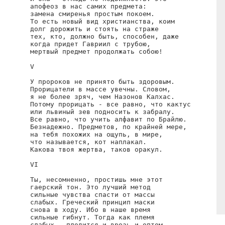
апофеоз в нас самих предмета:

замена смиренья простым покоем.

То есть новый вид христианства, коим

долг дорожить и стоять на страже

тех, кто, должно быть, способен, даже

когда придет Гавриил с трубою,

мертвый предмет продолжать собою!

V

У пророков не принято быть здоровым.

Прорицатели в массе увечны. Словом,

я не более зряч, чем Назонов Калхас.

Потому прорицать - все равно, что кактус

или львиный зев подносить к забралу.

Все равно, что учить алфавит по Брайлю.

Безнадежно. Предметов, по крайней мере,

на тебя похожих на ощупь, в мире,

что называется, кот наплакал.

Какова твоя жертва, таков оракул.

VI

Ты, несомненно, простишь мне этот

гаерский тон. Это лучший метод

сильные чувства спасти от массы

слабых. Греческий принцип маски

снова в ходу. Ибо в наше время

сильные гибнут. Тогда как племя

слабых - плодится и врозь и оптом.
