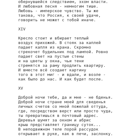
обернувшейся следствием, эхом власти.

И любовная песня - немногим тише.

Любовь - имперское чувство. Ты же

такова, что Россия, к своей удаче,

говорить не может с тобой иначе.

XIV

Кресло стоит и вбирает теплый

воздух прихожей. В стояк за каплей

падает капля из крана. Скромно

стрекочет будильник под лампой. Ровно

падает свет на пустые стены

и на цветы у окна, чьи тени

стремятся за раму продлить квартиру.

И вместе всё создает картину

того в этот миг - и вдали, и возле -

как было до нас. И как будет после.

XV

Доброй ночи тебе, да и мне - не бденья.

Доброй ночи стране моей для сведенья

личных счетов со мной пожелай оттуда,

где, посредством верст или просто чуда,

ты превратишься в почтовый адрес.

Деревья шумят за окном и абрис

крыш представляет границу суток...

В неподвижном теле порой рассудок

открывает в руке, как в печи, заслонку.
