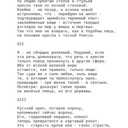
по общим орбитам столов и стульев

кресло твое по ночной столовой.

Клеймо - не позор, а основа новой

астрономии, что - перейдем на шепот -

подтверждает армейско-тюремный опыт:

заклейменные вещи - источник твердых

взглядов на мир у живых и мертвых.

Так что мне не взирать, как в подобны лица,

на похожие кресла с тоской Улисса.

XII

Я - не сборщик реликвий. Подумай, если

эта речь длинновата, что речь о кресле

только повод проникнуть в другие сферы.

Ибо от всякой великой веры

остаются, как правило, только мощи.

Так суди же о силе любви, коль вещи

те, к которым ты прикоснулась ныне,

превращаю - при жизни твоей - в святыни.

Посмотри: доказуют такие нравы

не величье певца, но его державы.

XIII

Русский орел, потеряв корону,

напоминает сейчас ворону.

Его, горделивый недавно, клекот

теперь превратился в картавый рокот.

Это - старость орлов или - голос страсти,
