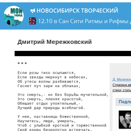
Дмитрий Мережковский
* * *
Если розы тихо осыпаются,

Если звезды меркнут в небесах,

Д. Мережк
Об утесы волны разбиваются,

Страница ав
Гаснет луч зари на облаках,

стихи, стать
Это смерть,- но без борьбы мучительной,

Это смерть, пленяя красотой,

Обещает отдых упоительный,-

Лучший дар природы всеблагой.

У нее, наставницы божественной,

Научитесь, люди, умирать,

Чтоб с улыбкой кроткой и торжественной
