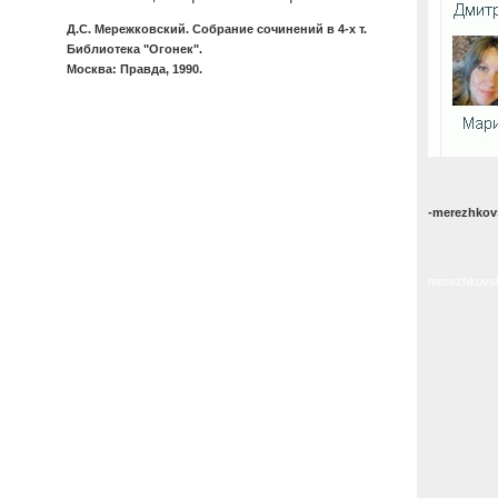
Д.С. Мережковский. Собрание сочинений в 4-х т.
Библиотека "Огонек".
Москва: Правда, 1990.
-merezhkovs
merezhkovski