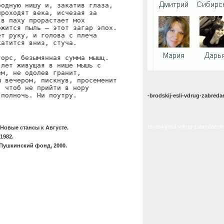
одную нишу и, закатив глаза,

роходят века, исчезая за

в паху прорастает мох

жится пыль — этот загар эпох.

т руку, и голова с плеча

атится вниз, стуча.

орс, безымянная сумма мышц.

лет живущая в нише мышь с

м, не одолев гранит,

 вечером, пискнув, просеменит

 чтоб не прийти в нору

 полночь. Ни поутру.
-brodskij-esli-vdrug-zabreda
brodskij/esli-vdrug-zabredaesh
Новые стансы к Августе.
1982.
 Пушкинский фонд, 2000.