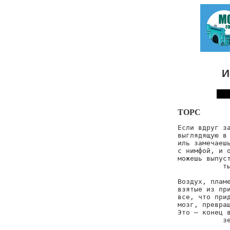
И
ТОРС
Если вдруг за
выглядящую в 
иль замечаешь
с нимфой, и о
можешь выпуст
           ты
Воздух, пламе
взятые из при
все, что прид
мозг, превращ
Это — конец в
           зе