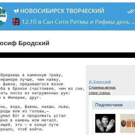
осиф Бродский
бредаешь в каменную траву,

мраморе лучше, чем наяву,

И. Бродский
 фавна, предавшегося возне

Страница автора:
ба в бронзе счастливее, чем во сне,

ить посох из натруженных рук:

стихи, статьи.
 в Империи, друг.

нь, вода, фавны, наяды, львы,

роды или из головы,—

умал Бог и продолжать устал

ено в камень или металл.

ещей, это — в конце пути

ркало, чтоб войти.
