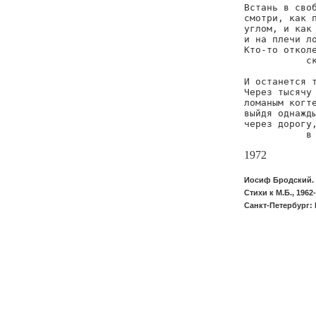
Встань в своб
смотри, как п
углом, и как 
и на плечи ло
Кто-то отколе
           ск
И останется т
Через тысячу 
ломаным когте
выйдя однажды
через дорогу,
           в
1972
Иосиф Бродский. 
Стихи к М.Б., 1962-
Санкт-Петербург: