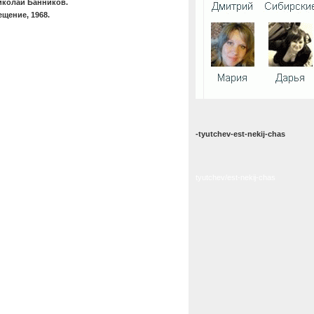
иколай Банников.
щение, 1968.
-tyutchev-est-nekij-chas
tyutchev/est-nekij-chas