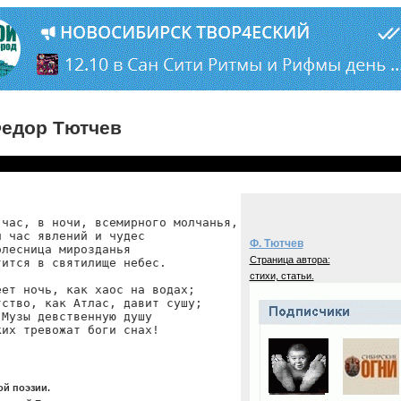
едор Тютчев
час, в ночи, всемирного молчанья,

 час явлений и чудес

Ф. Тютчев
лесница мирозданья

Страница автора:
ится в святилище небес.

стихи, статьи.
ет ночь, как хаос на водах;

ство, как Атлас, давит сушу;

Музы девственную душу

ких тревожат боги снах!
ой поэзии.