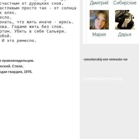
счастным от дурацких снов,

астливым просто так - от солнца

х елях.

есло.

знать, что жить иначе - ересь.

ова. Годами жить без слов.

ртом. Убить в себе Сальери.

обой.

 И это ремесло.
-smolenskij-est-remeslo-ne
я правовладельцев.
ский. Стихи.
дая гвардия, 1976.
smolenskij/est-remeslo-ne