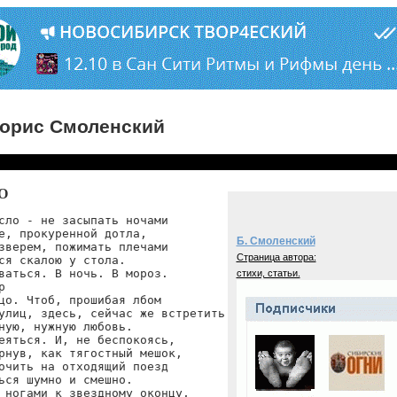
орис Смоленский
О
сло - не засыпать ночами

е, прокуренной дотла,

Б. Смоленский
зверем, пожимать плечами

Страница автора:
ся скалою у стола.

ваться. В ночь. В мороз.

стихи, статьи.


цо. Чтоб, прошибая лбом

улиц, здесь, сейчас же встретить

ную, нужную любовь.

еяться. И, не беспокоясь,

рнув, как тягостный мешок,

очить на отходящий поезд

ься шумно и смешно.

 ногами к звездному оконцу,
