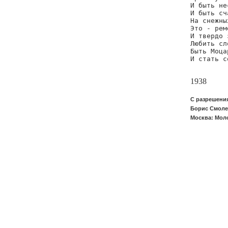
И быть не
И быть сч
На снежны
Это - рем
И твердо 
Любить сл
Быть Моца
И стать с
         
1938
С разрешени
Борис Смолен
Москва: Моло