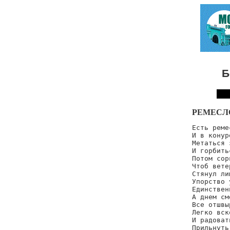
Б
РЕМЕСЛ
Есть реме
И в конур
Метаться 
И горбить
Потом сор
Чтоб ветер
Стянул ли
Упорство 
Единствен
А днем см
Все отшвы
Легко вск
И радоват
Прильнуть