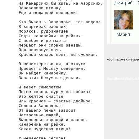
На Канарских бы жить, на Азорских,

Заневолили птичку,

Еще и мещанкой прозвали!

Кто бывал в Заполярье, тот видел:

В квартирах рабочих,

Моряков, рудознатцев

Сидят канарейки на рейках.

С ноября и до марта

Мерцают они словно звезды,

Всю полярную ночь

Красный кенарь поет, не смолкая.

-dolmatovskij-eta-
В министерство ли, в отпуск

Приедет в Москву северянин,

Он найдет канарейку,

Заплатит безумные деньги.

dolmatovskij/eta-pti
И везет самолетом,

Потом сквозь пургу на собаках

Это желтое счастье

Иль красное — счастье двойное.

Соловьи Заполярья!

От вашего пенья зависит

Настроенье людей,

Выполненье заданий и планов.

Канарейка на рейке,

Какая чудесная птица!

У мещанства сегодня
