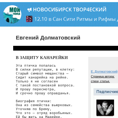
Евгений Долматовский
В ЗАЩИТУ КАНАРЕЙКИ
Эта птичка попалась

В силки репутации, в клетку:

Е. Долматовский
Старый символ мещанства —

Страница автора:
Сидит канарейка на рейке.

Только я не согласен

стихи, статьи.
С такой постановкой вопроса.

И прошу пересмотра,

И срочно прошу оправданья.

Биография птички:

Она из семейства вьюрковых.

Уточняю по Брему,

Что это — отряд воробьиных.

Ей бы жить на Мадейре,
