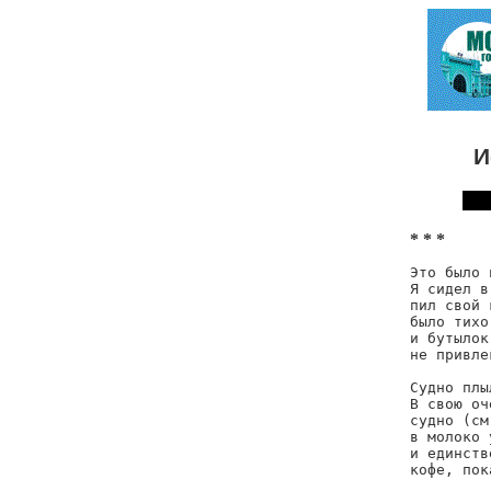
И
* * *
Это было 
Я сидел в
пил свой 
было тихо
и бутылок
не привле
Судно плы
В свою оч
судно (см
в молоко 
и единств
кофе, пок