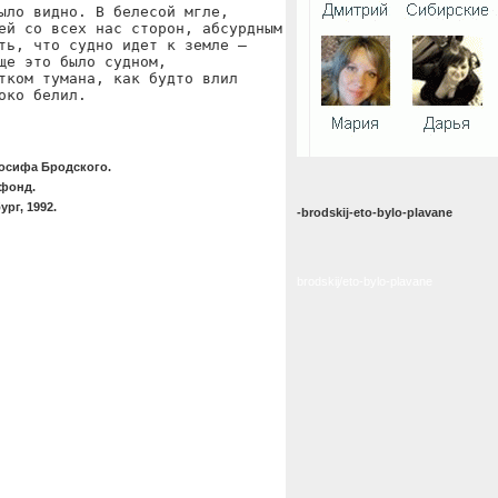
ыло видно. В белесой мгле,

ей со всех нас сторон, абсурдным

ть, что судно идет к земле —

ще это было судном,

тком тумана, как будто влил

око белил.
осифа Бродского.
фонд.
рг, 1992.
-brodskij-eto-bylo-plavane
brodskij/eto-bylo-plavane