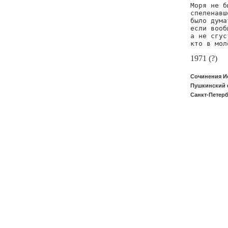
Моря не б
спеленавш
было дума
если вооб
а не сгус
кто в мол
1971 (?)
Сочинения И
Пушкинский 
Санкт-Петербу