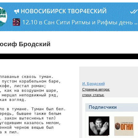
осиф Бродский
плаванье сквозь туман.

 пустом корабельном баре,

И. Бродский
кофе, листал роман;

Страница автора:
, как на воздушном шаре,

 мерцал неподвижный ряд,

стихи, статьи.
кая взгляд.

ло в тумане. Туман был бел.

ередь, бывшее также белым

. закон вытесненья тел)

угодившим казалось мелом,

енной черною вещью был

а я пил.
