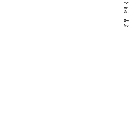
Мо
ни
Ил
Бу
Мос