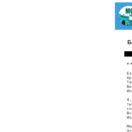
Б
* 
Ех
Ар
Та
Ви
Ил
Я,
ты
сл
Вс
Ил
Ми
Эт