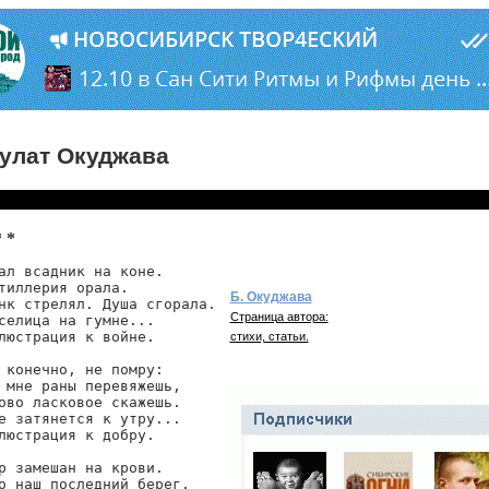
улат Окуджава
* *
ал всадник на коне.

тиллерия орала.

Б. Окуджава
нк стрелял. Душа сгорала.

Страница автора:
селица на гумне...

люстрация к войне.

стихи, статьи.
 конечно, не помру:

 мне раны перевяжешь,

ово ласковое скажешь.

е затянется к утру...

люстрация к добру.

р замешан на крови.

о наш последний берег.
