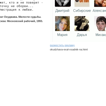
жет, кто и не поверит -

точку не оборви...

люстрация к любви.
лат Окуджава. Милости судьбы.
ква: Московский рабочий, 1993.
разместить рекламу
okudzhava-exal-vsadnik-na.html
okudzhava/exal-vsadnik-na