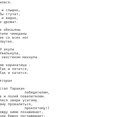
илися.

 и слышно,

бы стучат,

 и видно,

и дрожат.

е обезьяны

тили чемоданы

ее со всех ног

Наутек.

И акула

Увильнула,

 хвостиком махнула.

ею каракатица -

Так и пятится,

Так и катится.

вторая
стал Таракан

            победителем,

в и полей повелителем.

лися звери усатому.

ему провалиться,

            проклятому!)

ежду ними похаживает,

ное брюхо поглаживает:
