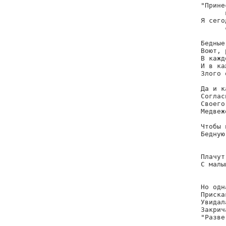
"Прине
      
Я сего
      
Бедные
Воют, 
В кажд
И в ка
Злого 
Да и к
Соглас
Своего
Медвеж
      
Чтобы 
Бедную
      
Плачут
С малы
      
Но одн
Приска
Увидал
Закрич
"Разве
      