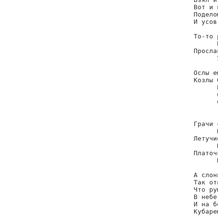
Вот и 
Подело
И усов
То-то 
      
Просла
      
Ослы е
Козлы 
      
      
      
      
Грачи 
      
Летучи
      
Платоч
      
А слон
Так от
Что ру
В небе
И на б
Кубаре