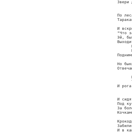
Звери 
      
По лес
Тарака
И вскр
"Что з
Эй, бы
Выходи
      
      
Подним
Но бык
Отвеча
      
      
      
И рога
      
И сидя
Под ку
За бол
Кочками
Крокод
Забилис
И в ка