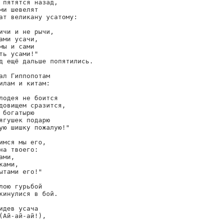
 пятятся назад,

ми шевелят

ат великану усатому:

ичи и не рычи,

ами усачи,

мы и сами

ть усами!"

д ещё дальше попятились.

ал Гиппопотам

илам и китам:

лодея не боится

довищем сразится,

 богатырю

ягушек подарю

ую шишку пожалую!"

имся мы его,

на твоего:

ами,

ками,

ытами его!"

лою гурьбой

кинулися в бой.

идев усача

(Ай-ай-ай!),
