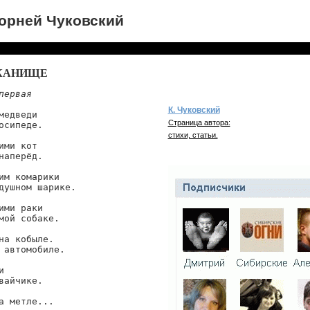
орней Чуковский
КАНИЩЕ
первая
К. Чуковский
медведи

Страница автора:
осипеде.

стихи, статьи.
ими кот

наперёд.

им комарики

душном шарике.

ими раки

мой собаке.

на кобыле.

 автомобиле.



вайчике.

а метле...
