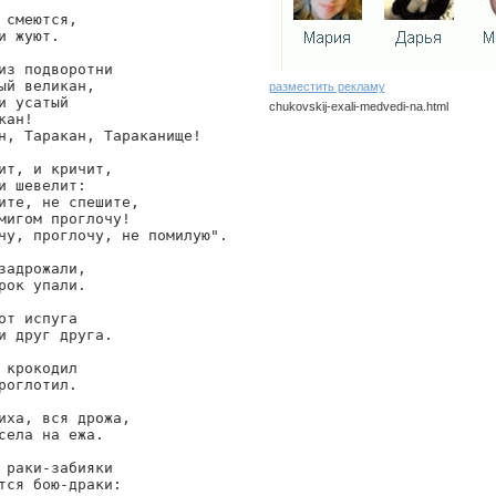
 смеются,

и жуют.

из подворотни

ый великан,

разместить рекламу
и усатый

chukovskij-exali-medvedi-na.html
кан!

н, Таракан, Тараканище!

chukovskij/exali-medvedi-na
ит, и кричит,

и шевелит:

ите, не спешите,

мигом проглочу!

чу, проглочу, не помилую".

задрожали,

рок упали.

от испуга

и друг друга.

 крокодил

роглотил.

иха, вся дрожа,

села на ежа.

 раки-забияки

тся бою-драки:
