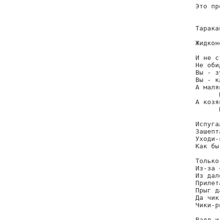
Это пр
      
Тарака
      
Жидкон
      
И не с
Не оби
Вы - з
Вы - к
А маля
      
А козя
      
Испуга
Зашепт
Уходи-
Как бы
Только
Из-за 
Из дал
Прилет
Прыг д
Да чик
Чики-р
Взял и