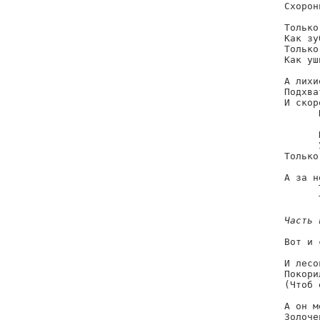
Схорон
Только
Как зу
Только
Как уш
А лихи
Подхва
И скор
      
      
      
Только
А за н
      
      
Часть 
Вот и 
      
И лесо
Покори
(Чтоб 
      
А он м
Золоче