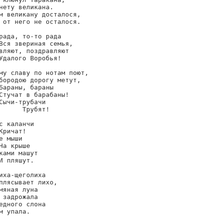
нету великана.

м великану досталося,

 от него не осталося.

рада, то-то рада

Вся звериная семья,

вляют, поздравляют

Удалого Воробья!

му славу по нотам поют,

бородою дорогу метут,

Бараны, бараны

Стучат в барабаны!

Сычи-трубачи

      Трубят!

с каланчи

Кричат!

е мыши

На крыше

ками машут

И пляшут.

иха-щеголиха

плясывает лихо,

мяная луна

 задрожала

едного слона

м упала.
