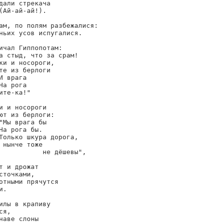
дали стрекача

(Ай-ай-ай!).

ам, по полям разбежалися:

ньих усов испугалися.

ичал Гиппопотам:

а стыд, что за срам!

ки и носороги,

те из берлоги

И врага

На рога

ите-ка!"

и и носороги

ют из берлоги:

"Мы врага бы

На рога бы.

Только шкура дорога,

 нынче тоже

           не дёшевы",

т и дрожат

сточками,

отными прячутся

.

илы в крапиву

я,

наве слоны
