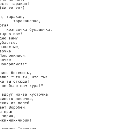
осто таракан!

(Ха-ха-ха!)

н, таракан,

      таракашечка,

огая

   козявочка-букашечка.

тыдно вам?

дно вам?

убастые,

лыкастые,

вочке

Поклонилися,

вочке

Покорилися!"

лись бегемоты,

али: "Что ты, что ты!

ка ты отсюда!

 не было нам худа!"

 вдруг из-за кусточка,

синего лесочка,

еких из полей

ает Воробей.

а прыг

-чирик,

ики-чик-чирик!

 клюнул Таракана,
