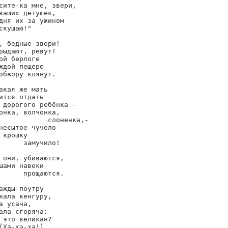
сите-ка мне, звери,

ваших детушек,

дня их за ужином

скушаю!"

, бедные звери!

рыдают, ревут!

ой берлоге

ждой пещере

обжору клянут.

акая же мать

ится отдать

 дорогого ребёнка -

онка, волчонка,

            слоненка,-

несытое чучело

 крошку

      замучило!

 они, убиваются,

шами навеки

      прощаются.

ажды поутру

кала кенгуру,

а усача,

ала сгоряча:

 это великан?

(Ха-ха-ха!)
