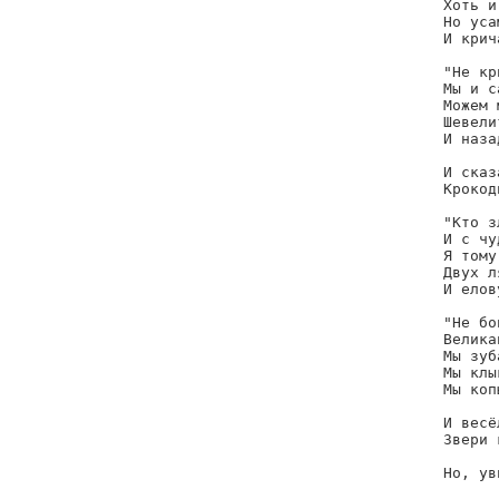
Хоть и
Но уса
И крич
"Не кр
Мы и с
Можем 
Шевели
И наза
И сказ
Крокод
"Кто з
И с чу
Я тому
Двух л
И елов
"Не бо
Велика
Мы зуб
Мы клы
Мы коп
И весё
Звери 
Но, ув
      