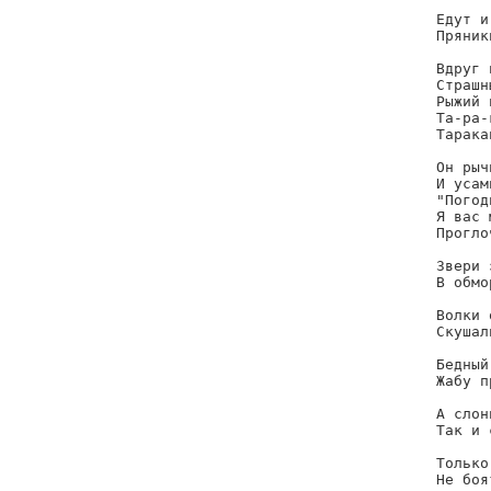
Едут и
Пряник
Вдруг 
Страшн
Рыжий 
Та-ра-
Тарака
Он рыч
И усам
"Погод
Я вас 
Прогло
Звери 
В обмо
Волки 
Скушал
Бедный
Жабу п
А слон
Так и 
Только
Не боя