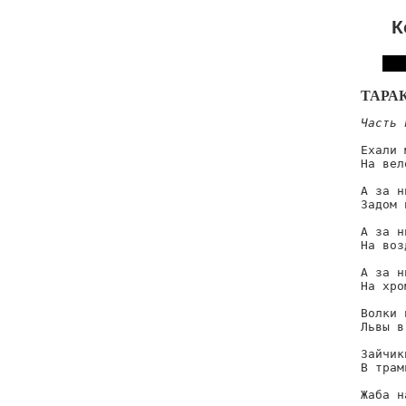
К
ТАРА
Часть 
Ехали 
На вел
А за н
Задом 
А за н
На воз
А за н
На хро
Волки 
Львы в
Зайчики
В трам
Жаба н