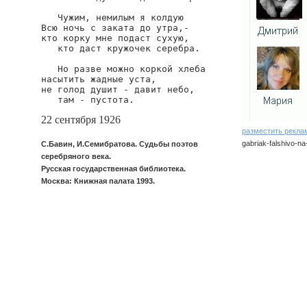
   Чужим, немилым я колдую

Всю ночь с заката до утра,-

кто корку мне подаст сухую,

   кто даст кружочек серебра.

   Но разве можно коркой хлеба

насытить жадные уста,

не голод душит - давит небо,

   там - пустота.
22 сентября 1926
разместить рекла
gabriak-falshivo-na
С.Бавин, И.Семибратова. Судьбы поэтов
серебряного века.
Русская государственная библиотека.
Москва: Книжная палата 1993.