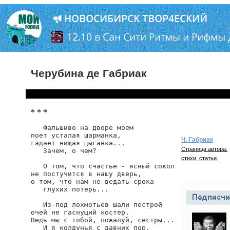
Черубина де Габриак
* * *
   Фальшиво на дворе моем

поет усталая шарманка,

Ч. Габриак
гадает нищая цыганка...

Страница автора:
   Зачем, о чем?

стихи, статьи.
   О том, что счастье - ясный сокол

не постучится в нашу дверь,

о том, что нам не ведать срока

   глухих потерь...

   Из-под лохмотьев шали пестрой

очей не гаснущий костер.

Ведь мы с тобой, пожалуй, сестры...

   И я колдунья с давних пор.
