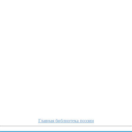
gabriak/falshivo-na
Главная библиотека поэзии