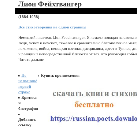
Лион Фейхтвангер
(1884-1958)
Все стихотворения на одной странице
Немецкий писатель Lion Feuchtwanger: Я немало повидал на своем в
люди, успех и неуспех, тяжелое и сравнительно благополучное мат
положение, война, немецкая военная дисциплина, арест в Тунисе, д
и реакции в непосредственной близости от тех, кто руководил событи
Читать дальше
По
Купить произведения
названию/
первой
строке
Критика
и
биография
Добавить
ссылку