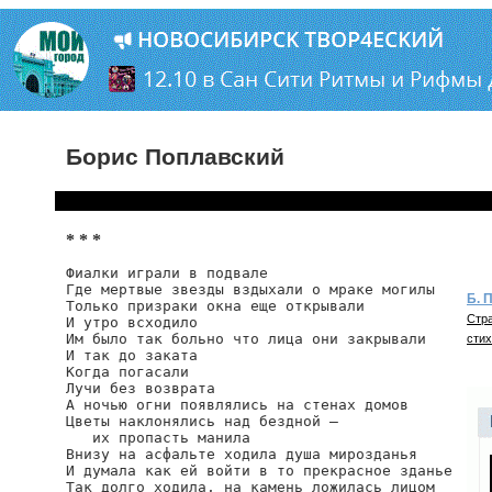
Борис Поплавский
* * *
Фиалки играли в подвале

Где мертвые звезды вздыхали о мраке могилы

Б. 
Только призраки окна еще открывали

Стра
И утро всходило

Им было так больно что лица они закрывали

стих
И так до заката

Когда погасали

Лучи без возврата

А ночью огни появлялись на стенах домов

Цветы наклонялись над бездной —

   их пропасть манила

Внизу на асфальте ходила душа мирозданья

И думала как ей войти в то прекрасное зданье

Так долго ходила, на камень ложилась лицом
