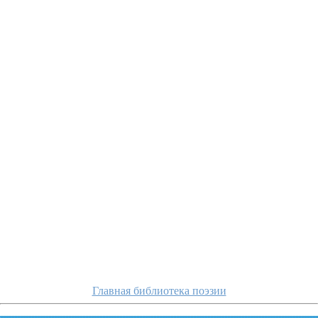
popla
Главная библиотека поэзии