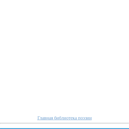
gabriak/gde-b
Главная библиотека поэзии