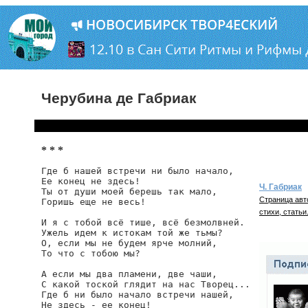
Черубина де Габриак
* * *
Где б нашей встречи ни было начало,

Ее конец не здесь!

Ч. Габриак
Ты от души моей берешь так мало,

Страница авт
Горишь еще не весь!

стихи, статьи
И я с тобой всё тише, всё безмолвней.

Ужель идем к истокам той же тьмы?

О, если мы не будем ярче молний,

То что с тобою мы?

А если мы два пламени, две чаши,

С какой тоской глядит на нас Творец...

Где б ни было начало встречи нашей,

Не здесь - ее конец!