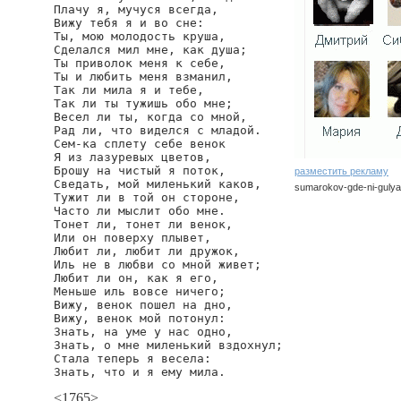
Плачу я, мучуся всегда,

Вижу тебя я и во сне:

Ты, мою молодость круша,

Сделался мил мне, как душа;

Ты приволок меня к себе,

Ты и любить меня взманил,

Так ли мила я и тебе,

Так ли ты тужишь обо мне;

Весел ли ты, когда со мной,

Рад ли, что виделся с младой.

Сем-ка сплету себе венок

Я из лазуревых цветов,

Брошу на чистый я поток,

разместить рекламу
Сведать, мой миленький каков,

sumarokov-gde-ni-gulya
Тужит ли в той он стороне,

Часто ли мыслит обо мне.

Тонет ли, тонет ли венок,

Или он поверху плывет,

Любит ли, любит ли дружок,

Иль не в любви со мной живет;

Любит ли он, как я его,

Меньше иль вовсе ничего;

Вижу, венок пошел на дно,

Вижу, венок мой потонул:

Знать, на уме у нас одно,

Знать, о мне миленький вздохнул;

Стала теперь я весела:

Знать, что и я ему мила.
<1765>