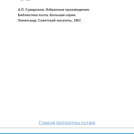
А.П. Сумароков. Избранные произведения.
Библиотека поэта. Большая серия.
Ленинград: Советский писатель, 1957.
sumarokov/gde-ni-guly
Главная библиотека поэзии