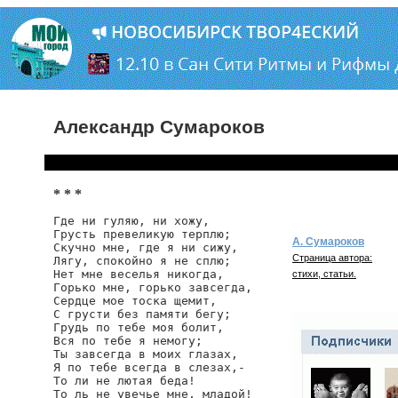
Александр Сумароков
* * *
Где ни гуляю, ни хожу,

Грусть превеликую терплю;

А. Сумароков
Скучно мне, где я ни сижу,

Страница автора:
Лягу, спокойно я не сплю;

Нет мне веселья никогда,

стихи, статьи.
Горько мне, горько завсегда,

Сердце мое тоска щемит,

С грусти без памяти бегу;

Грудь по тебе моя болит,

Вся по тебе я немогу;

Ты завсегда в моих глазах,

Я по тебе всегда в слезах,-

То ли не лютая беда!

То ль не увечье мне, младой!
