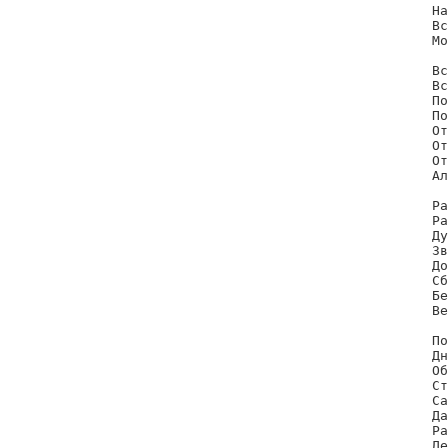
На
Вс
Мо
Вс
Вс
По
По
От
От
От
Ал
Ра
Ра
Ду
Зв
До
Сб
Бе
Ве
По
Дн
Об
Ст
Са
Да
Ра
Де