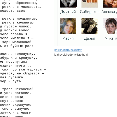
 лугу заброшенном,

третила я молодость,

лодость свою.

третила нежданную,

третила желанную

д густою липою,

д копной волос.

чего горела я,

чего хмелела я —

 зари малиновой

ь от буйных рос?

разместить рекламу
зожгла головушку,

isakovskij-gde-ty-leto.html
збурлила кровушку,

мы перепутала

isakovskij/gde-ty-leto
ездная пурга...

 сих пор все чудится —

удется, не сбудется —

лая рубашка,

чер и луга.

 тропе нехоженой

и ушли погожие,

летели рощи,

ынут зеленя.

ночки скрипучие

 снега сыпучие

злучили с милым

вушку, меня.
