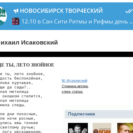
ихаил Исаковский
ДЕ ТЫ, ЛЕТО ЗНОЙНОЕ
е ты, лето знойное,

дость беспокойная,

М. Исаковский
лова курчавая,

Страница автора:
щи да сады?..

лая метелица

стихи, статьи.
 окошком стелится,

лая метелица

мела следы.

ли дни покосные,

ли ночи росные,

улись ивы тонкие

светлому ручью;

 лугу нескошенном,
