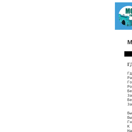
М
Г
Гд
Ра
Го
Ро
Бе
За
Бе
За
Бы
Бы
Гн
К 
На