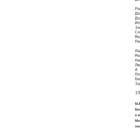
Ра
До
До
Ил
За
Ск
Мо
Пе
Ла
Мо
На
Лю
А 
По
Бе
За
19
М.
Би
е и
Мо
пи