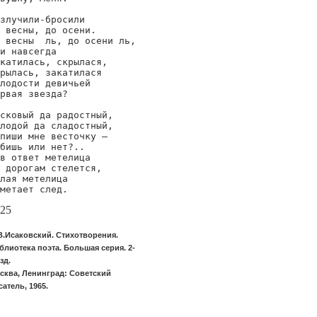
злучили-бросили

 весны, до осени.

 весны  ль, до осени ль,

и навсегда

катилась, скрылася,

рылась, закатилася

лодости девичьей

рвая звезда?

сковый да радостный,

лодой да сладостный,

пиши мне весточку —

бишь или нет?..

в ответ метелица

 дорогам стелется,

лая метелица

метает след.
25
В.Исаковский. Стихотворения.
блиотека поэта. Большая серия. 2-
зд.
сква, Ленинград: Советский
сатель, 1965.