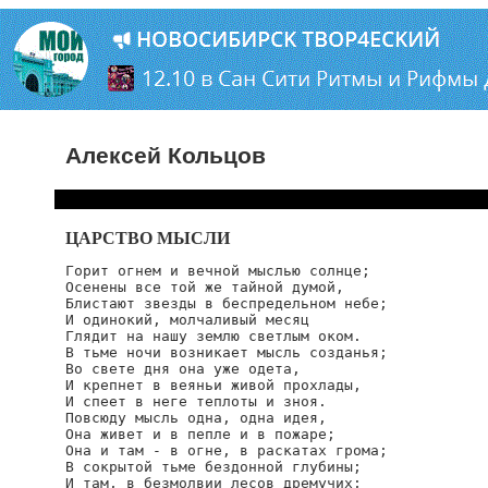
Алексей Кольцов
ЦАРСТВО МЫСЛИ
Горит огнем и вечной мыслью солнце;

Осенены все той же тайной думой,

Блистают звезды в беспредельном небе;

И одинокий, молчаливый месяц

Глядит на нашу землю светлым оком.

В тьме ночи возникает мысль созданья;

Во свете дня она уже одета,

И крепнет в веяньи живой прохлады,

И спеет в неге теплоты и зноя.

Повсюду мысль одна, одна идея,

Она живет и в пепле и в пожаре;

Она и там - в огне, в раскатах грома;

В сокрытой тьме бездонной глубины;

И там, в безмолвии лесов дремучих;
