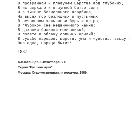
В прозрачном и плавучем царстве вод глубоких,

В их зеркале и в шумной битве волн;

И в тишине безмолвного кладбища;

На высях гор безлюдных и пустынных;

В печальном завываньи бурь и ветра;

В глубоком сне недвижимого камня;

В дыхании былинки молчаливой;

В полете к облаку орлиных крылий;

В судьбе народов, царств, ума и чувства, всюду -

Она одна, царица бытия!
1837
А.В.Кольцов. Стихотворения.
Серия "Русская муза".
Москва: Художественная литература, 1989.